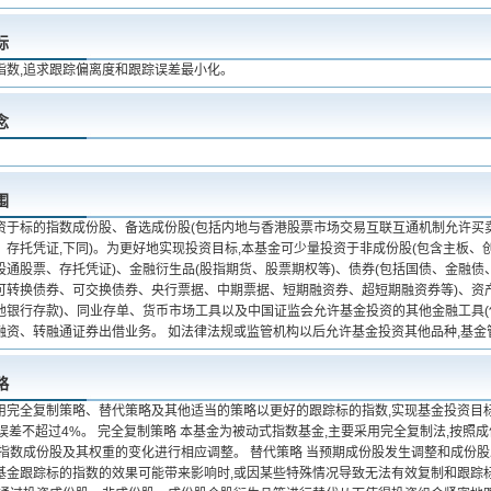
标
指数,追求跟踪偏离度和跟踪误差最小化。
念
围
资于标的指数成份股、备选成份股(包括内地与香港股票市场交易互联互通机制允许买
)、存托凭证,下同)。为更好地实现投资目标,本基金可少量投资于非成份股(包含主板
股通股票、存托凭证)、金融衍生品(股指期货、股票期权等)、债券(包括国债、金融
可转换债券、可交换债券、央行票据、中期票据、短期融资券、超短期融资券等)、资
他银行存款)、同业存单、货币市场工具以及中国证监会允许基金投资的其他金融工具(
融资、转融通证券出借业务。 如法律法规或监管机构以后允许基金投资其他品种,基金
略
用完全复制策略、替代策略及其他适当的策略以更好的跟踪标的指数,实现基金投资目
跟踪误差不超过4%。 完全复制策略 本基金为被动式指数基金,主要采用完全复制法,按
的指数成份股及其权重的变化进行相应调整。 替代策略 当预期成份股发生调整和成份
基金跟踪标的指数的效果可能带来影响时,或因某些特殊情况导致无法有效复制和跟踪