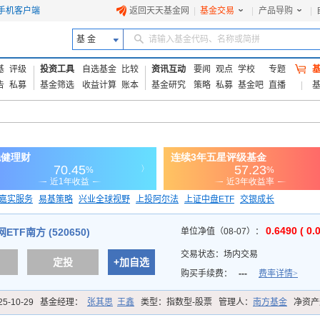
手机客户端
返回天天基金网
|
基金交易
|
产品导购
|
基 金
请输入基金代码、名称或简拼
基
评级
投资工具
自选基金
比较
资讯互动
要闻
观点
学校
专题
告
私募
基金筛选
收益计算
账本
基金研究
策略
私募
基金吧
直播
嘉实服务
易基策略
兴业全球视野
上投阿尔法
上证中盘ETF
交银成长
信诚蓝筹
0.6490 ( 0.
TF南方 (520650)
单位净值（08-07）：
交易状态：
场内交易
定投
+加自选
购买手续费：
---
费率详情>
25-10-29
基金经理：
张其思
王鑫
类型：
指数型-股票
管理人：
南方基金
净资产