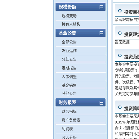
规模份额
投资目
规模变动
紧密跟踪标的
持有人结构
基金公告
投资理
全部公告
暂无数据
发行运作
投资范
分红公告
本基金主要投
定期报告
“港股通股票”
行的股票、港
人事调整
券、次级债、
基金销售
定期存款及其
其他公告
关规定可参与
财务报表
投资策
财务指标
本基金主要采
资产负债表
0.35%,年
合,并根据标
利润表
和赎回等对本
收入分析