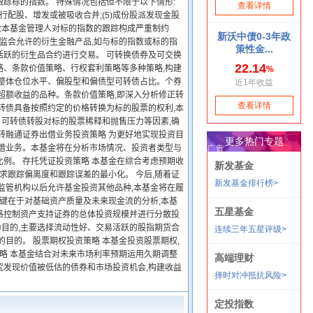
踪标的指数。 特殊情况包括但不限于以下情形:
股进行配股、增发或被吸收合并;(5)成份股派发现金股
原因导致本基金管理人对标的指数的跟踪构成严重制约
证监会允许的衍生金融产品,如与标的指数或标的指
活跃的衍生品合约进行交易。 可转换债券及可交换
略、条款价值策略、行权套利策略等多种策略,构建
定整体仓位水平、偏股型和偏债型可转债占比。个券
超额收益的品种。条款价值策略,即深入分析修正转
转债具备按照约定的价格转换为标的股票的权利,本
可转债转股对标的股票稀释和抛售压力等因素,确
转融通证券出借业务投资策略 为更好地实现投资目
出借业务。本基金将在分析市场情况、投资者类型与
例。 存托凭证投资策略 本基金在综合考虑预期收
求跟踪偏离度和跟踪误差的最小化。 今后,随着证
监管机构以后允许基金投资其他品种,本基金将在履
关键在于对基础资产质量及未来现金流的分析,本基
格控制资产支持证券的总体投资规模并进行分散投
为目的,主要选择流动性好、交易活跃的股指期货合
目的。 股票期权投资策略 本基金投资股票期权,
策略 本基金结合对未来市场利率预期运用久期调整
究发现价值被低估的债券和市场投资机会,构建收益