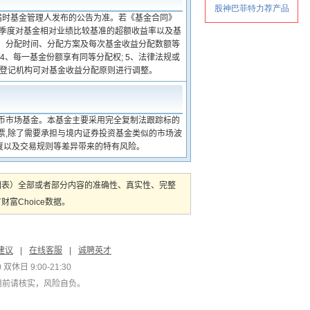
届时基金管理人发布的公告为准。若《基金合同》
每季度对基金相对业绩比较基准的超额收益率以及基
间、分配时间、分配方案及每次基金收益分配数额等
4、每一基金份额享有同等分配权; 5、法律法规或
、登记机构可对基金收益分配原则进行调整。
货币市场基金。本基金主要采用完全复制法跟踪标的
票,除了需要承担与境内证券投资基金类似的市场波
度以及交易规则等差异带来的特有风险。
图表）全部或者部分内容的准确性、真实性、完整
Choice数据。
建议
|
在线客服
|
诚聘英才
双休日 9:00-21:30
用前请核实，风险自负。