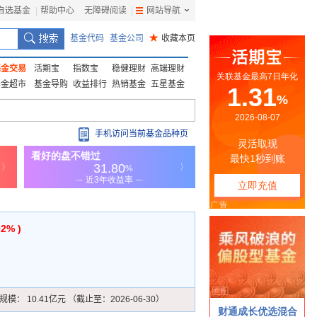
自选基金
|
帮助中心
无障碍阅读
|
网站导航
|
基金代码
基金公司
★
收藏本页
基金交易
活期宝
指数宝
稳健理财
高端理财
基金超市
基金导购
收益排行
热销基金
五星基金
手机访问当前基金品种页
02% )
规模：
10.41亿元 （截止至：2026-06-30）