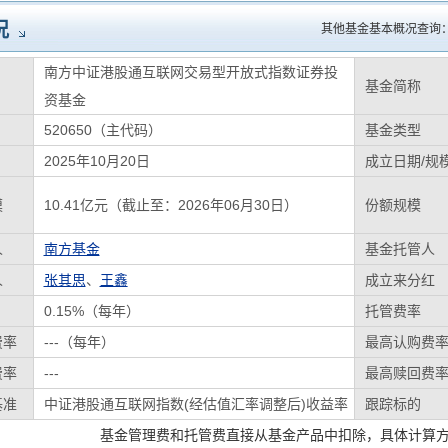
况
其他基金基本概况查询
南方中证港股通互联网交易型开放式指数证券投
基金简称
资基金
520650（主代码）
基金类型
2025年10月20日
成立日期/规
模
10.41亿元（截止至：2026年06月30日）
份额规模
人
南方基金
基金托管人
人
张其思
、
王鑫
成立来分红
0.15%（每年）
托管费率
费率
---（每年）
最高认购费
费率
---
最高赎回费
基准
中证港股通互联网指数(经估值汇率调整后)收益率
跟踪标的
基金管理费和托管费直接从基金产品中扣除，具体计算