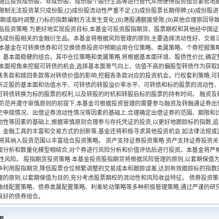
,通过投资成份股、非成份股、成份股个股衍生品等进行替代从而使得投资组合紧密地跟
的限制无法投资某只成份股;(2)成份股流动性严重不足;(3)成份股票长期停牌;(4)成份
股定期或临时调整;(7)标的指数编制方法发生变化;(8)港股通额度受限;(9)其他合理
生品投资策略 为更好地实现投资目标,本基金可投资股指期货、股票期权和其他经中国
选成份股相关的金融衍生品。本基金将根据风险管理的原则,主要选择流动性好、交易
 本基金在可转换债券和可交换债券投资中预期运用仓位策略、类属策略、个券挖掘策
、基本面稳健的组合。其中仓位策略和类属策略,将根据基本面环境、股债性价比,确
基本面视角来挖掘可转债的机会,选择基本面景气向上、估值不高的偏股型转债作为获取
售条款和赎回条款等对转债价值的影响,挖掘各条款对应的投资机会。行权套利策略,可
析正股的基本面和估值水平、可转债的转股溢价率水平、可转债和标的股票的流动性、
可转债转换为标的股票的权利,以及转股的时机和转股后标的股票的持有时间。 融资及
险防范并遵守审慎原则的前提下,本基金可根据投资管理的需要参与融资及转融通证券
史申赎情况、出借证券流动性情况等因素的基础上,合理确定出借证券的范围、期限和比
动性等因素的基础上,根据审慎原则合理参与存托凭证的投资,以更好地跟踪标的指数,追
、金融工具的丰富和交易方式的创新等,基金还将积极寻求其他投资机会,如法律法规或
,将其纳入投资范围以丰富组合投资策略。 资产支持证券投资策略 资产支持证券投资
面分析和数量化模型相结合,对个券进行风险分析和价值评估后进行投资。本基金将严
动性风险。 股指期货投资策略 本基金投资股指期货将根据风险管理的原则,以套期保值
争利用股指期货,降低股票仓位频繁调整的交易成本和跟踪误差,达到有效跟踪标的指数的
理的原则,以套期保值为目的,充分考虑股票期权的流动性和风险收益特征。 债券投资
曲线配置策略、债券类属配置策略、利差轮动策略等多种积极管理策略,通过严谨的研
良好的债券组合。