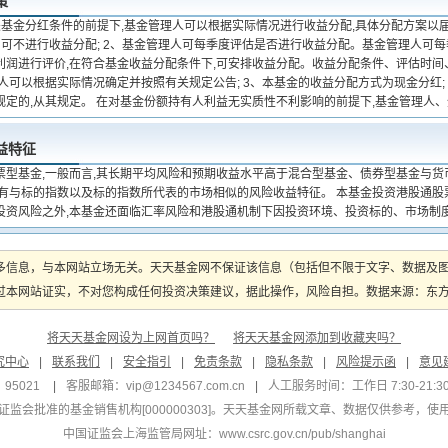
策
关基金分红条件的前提下,基金管理人可以根据实际情况进行收益分配,具体分配方案以
月可不进行收益分配; 2、基金管理人可每季度评估是否进行收益分配。基金管理人可
利润进行评价,在符合基金收益分配条件下,可安排收益分配。收益分配条件、评估时
人可以根据实际情况确定并按照有关规定公告; 3、本基金的收益分配方式为现金分红; 
规定的,从其规定。 在对基金份额持有人利益无实质性不利影响的前提下,基金管理人
益特征
票型基金,一般而言,其长期平均风险和预期收益水平高于混合型基金、债券型基金与
具有与标的指数以及标的指数所代表的市场相似的风险收益特征。 本基金投资港股通股
投资风险之外,本基金还面临汇率风险和港股通机制下因投资环境、投资标的、市场制
多信息，与本网站立场无关。天天基金网不保证该信息（包括但不限于文字、数据及
本网站证实，不对您构成任何投资决策建议，据此操作，风险自担。数据来源：东方财富
将天天基金网设为上网首页吗？
将天天基金网添加到收藏夹吗？
究中心
|
联系我们
|
安全指引
|
免责条款
|
隐私条款
|
风险提示函
|
意见
95021
|
客服邮箱：
vip@1234567.com.cn
|
人工服务时间：工作日 7:30-21:30 
监会批准的基金销售机构[000000303]
。天天基金网所载文章、数据仅供参考，使
中国证监会上海监管局网址：
www.csrc.gov.cn/pub/shanghai