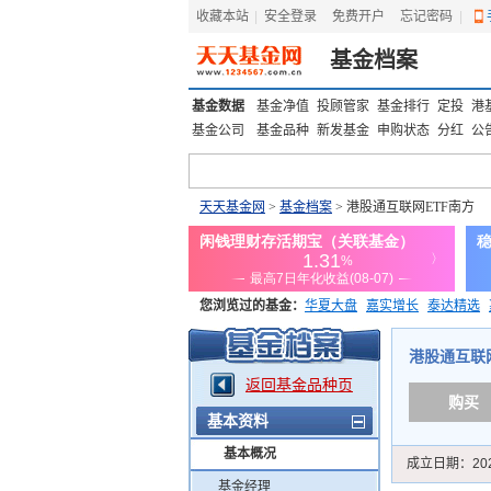
收藏本站
|
安全登录
|
免费开户
忘记密码
|
基金档案
基金数据
基金净值
投顾管家
基金排行
定投
港
基金公司
基金品种
新发基金
申购状态
分红
公
天天基金网
>
基金档案
> 港股通互联网ETF南方
您浏览过的基金：
华夏大盘
嘉实增长
泰达精选
添富优势
华安宏利
上证180价值ETF
上投优势
港股通互联网E
返回基金品种页
购买
基本资料
基本概况
成立日期：
20
基金经理