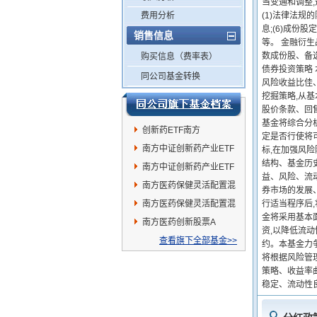
当变通和调整
费用分析
(1)法律法规
息;(6)成份
销售信息
等。 金融衍
数成份股、备
购买信息（费率表）
债券投资策略
同公司基金转换
风险收益比佳
挖掘策略,从
股价条款、回
基金将综合分
创新药ETF南方
定是否行使将
南方中证创新药产业ETF
标,在加强风
结构、基金历
发起联接C
南方中证创新药产业ETF
益、风险、流
发起联接A
南方医药保健灵活配置混
券市场的发展
合A
南方医药保健灵活配置混
行适当程序后
金将采用基本
合C
南方医药创新股票A
资,以降低流
查看旗下全部基金>>
约。本基金力
将根据风险管
策略、收益率
稳定、流动性