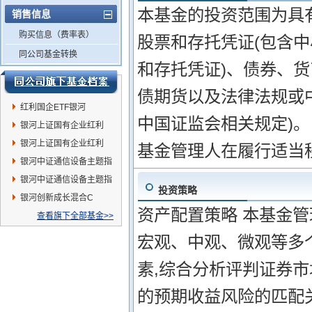
本基金的投资范围为具
销售信息
购买信息（费率表）
股票和存托凭证(包含
同公司基金转换
和存托凭证)、债券、
债期货以及法律法规或
红利国企ETF银河
中国证监会相关规定)。
银河上证国有企业红利
ETF发起式联接A
银河上证国有企业红利
基金管理人在履行适当
ETF发起式联接C
银河中证通信设备主题指
数发起式C
银河中证通信设备主题指
投资策略
数发起式A
银河创新成长混合C
资产配置策略 本基金管
查看旗下全部基金>>
宏观、中观、微观等多
素,综合分析评判证券
的预期收益风险的匹配关