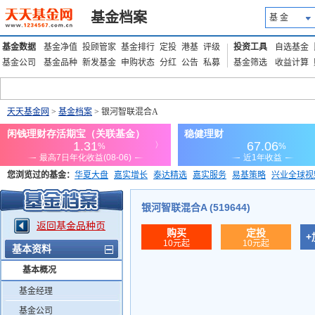
基金档案
基 金
基金数据
基金净值
投顾管家
基金排行
定投
港基
评级
投资工具
自选基金
基金公司
基金品种
新发基金
申购状态
分红
公告
私募
基金筛选
收益计算
天天基金网
>
基金档案
> 银河智联混合A
您浏览过的基金：
华夏大盘
嘉实增长
泰达精选
嘉实服务
易基策略
兴业全球视
添富优势
华安宏利
上证180价值ETF
上投优势
信诚蓝筹
银河智联混合A (519644)
返回基金品种页
购买
定投
+
10元起
10元起
基本资料
基本概况
基金经理
基金公司