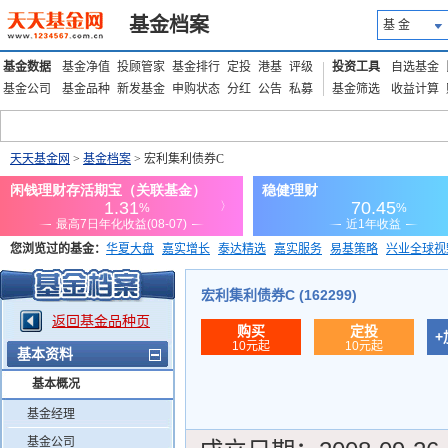
基金档案
基 金
基金数据
基金净值
投顾管家
基金排行
定投
港基
评级
投资工具
自选基金
基金公司
基金品种
新发基金
申购状态
分红
公告
私募
基金筛选
收益计算
天天基金网
>
基金档案
> 宏利集利债券C
您浏览过的基金：
华夏大盘
嘉实增长
泰达精选
嘉实服务
易基策略
兴业全球视
添富优势
华安宏利
上证180价值ETF
上投优势
信诚蓝筹
宏利集利债券C (162299)
返回基金品种页
购买
定投
+
10元起
10元起
基本资料
基本概况
基金经理
基金公司