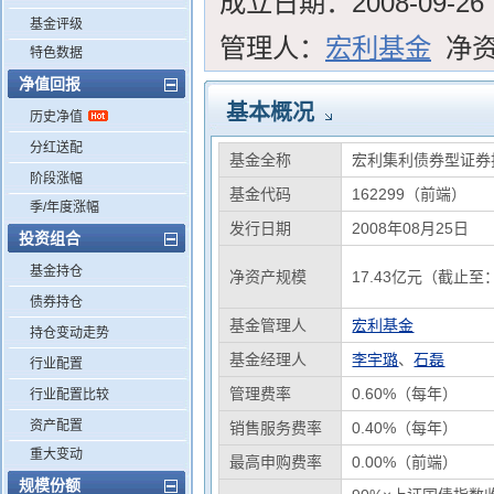
成立日期：
2008-09-26
基金评级
管理人：
宏利基金
净
特色数据
净值回报
基本概况
历史净值
分红送配
基金全称
宏利集利债券型证券
阶段涨幅
基金代码
162299（前端）
季/年度涨幅
发行日期
2008年08月25日
投资组合
基金持仓
净资产规模
17.43亿元（截止至：
债券持仓
基金管理人
宏利基金
持仓变动走势
基金经理人
李宇璐
、
石磊
行业配置
管理费率
0.60%（每年）
行业配置比较
资产配置
销售服务费率
0.40%（每年）
重大变动
最高申购费率
0.00%（前端）
规模份额