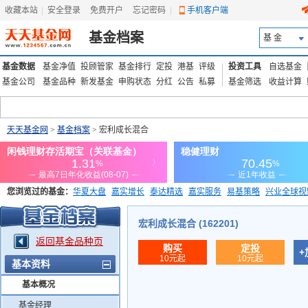
收藏本站
|
安全登录
|
免费开户
忘记密码
|
手机客户端
基金档案
基 金
基金数据
基金净值
投顾管家
基金排行
定投
港基
评级
投资工具
自选基金
基金公司
基金品种
新发基金
申购状态
分红
公告
私募
基金筛选
收益计算
天天基金网
>
基金档案
> 宏利成长混合
您浏览过的基金：
华夏大盘
嘉实增长
泰达精选
嘉实服务
易基策略
兴业全球视
添富优势
华安宏利
上证180价值ETF
上投优势
信诚蓝筹
宏利成长混合 (162201)
返回基金品种页
购买
定投
+
10元起
10元起
基本资料
基本概况
基金经理