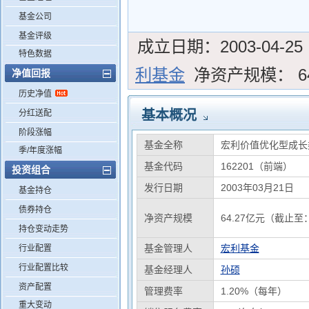
基金公司
基金评级
成立日期：
2003-04-25
特色数据
利基金
净资产规模：
6
净值回报
历史净值
基本概况
分红送配
阶段涨幅
基金全称
宏利价值优化型成长
季/年度涨幅
基金代码
162201（前端）
投资组合
发行日期
2003年03月21日
基金持仓
债券持仓
净资产规模
64.27亿元（截止至：
持仓变动走势
基金管理人
宏利基金
行业配置
行业配置比较
基金经理人
孙硕
资产配置
管理费率
1.20%（每年）
重大变动