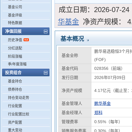
基金公司
成立日期：
2026-07-24
基金评级
华基金
净资产规模：
4
特色数据
净值回报
基本概况
历史净值
分红送配
鹏华易选稳恒3个月
基金全称
阶段涨幅
(FOF)
季/年度涨幅
基金代码
028356（前端）
投资组合
发行日期
2026年07月09日
基金持仓
债券持仓
净资产规模
4.17亿元（截止至：2
持仓变动走势
基金管理人
鹏华基金
行业配置
基金经理人
郑科
行业配置比较
管理费率
0.55%（每年）
资产配置
重大变动
销售服务费率
0.30%（每年）