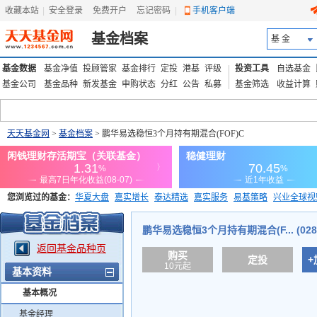
收藏本站
|
安全登录
|
免费开户
忘记密码
|
手机客户端
基金档案
基 金
基金数据
基金净值
投顾管家
基金排行
定投
港基
评级
投资工具
自选基金
基金公司
基金品种
新发基金
申购状态
分红
公告
私募
基金筛选
收益计算
天天基金网
>
基金档案
> 鹏华易选稳恒3个月持有期混合(FOF)C
您浏览过的基金：
华夏大盘
嘉实增长
泰达精选
嘉实服务
易基策略
兴业全球视
添富优势
华安宏利
上证180价值ETF
上投优势
信诚蓝筹
鹏华易选稳恒3个月持有期混合(F... (0283
返回基金品种页
购买
定投
+
10元起
基本资料
基本概况
基金经理