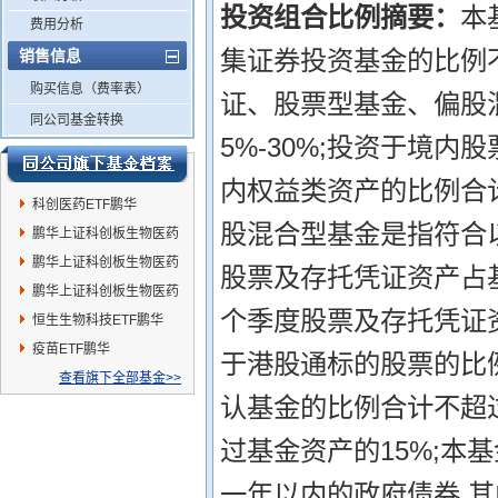
投资组合比例摘要：
本
费用分析
集证券投资基金的比例不
销售信息
购买信息（费率表）
证、股票型基金、偏股
同公司基金转换
5%-30%;投资于境
内权益类资产的比例合
科创医药ETF鹏华
股混合型基金是指符合以
鹏华上证科创板生物医药
ETF发起式联接A
鹏华上证科创板生物医药
股票及存托凭证资产占基
ETF发起式联接C
鹏华上证科创板生物医药
个季度股票及存托凭证资
ETF发起式联接I
恒生生物科技ETF鹏华
疫苗ETF鹏华
于港股通标的股票的比例
查看旗下全部基金>>
认基金的比例合计不超过
过基金资产的15%;本
一年以内的政府债券,