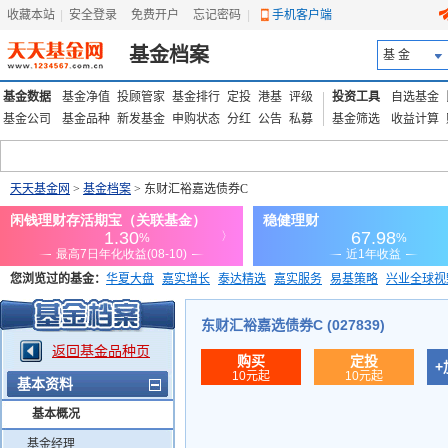
收藏本站
|
安全登录
|
免费开户
忘记密码
|
手机客户端
基金档案
基 金
基金数据
基金净值
投顾管家
基金排行
定投
港基
评级
投资工具
自选基金
基金公司
基金品种
新发基金
申购状态
分红
公告
私募
基金筛选
收益计算
天天基金网
>
基金档案
> 东财汇裕嘉选债券C
您浏览过的基金：
华夏大盘
嘉实增长
泰达精选
嘉实服务
易基策略
兴业全球视
添富优势
华安宏利
上证180价值ETF
上投优势
信诚蓝筹
东财汇裕嘉选债券C (027839)
返回基金品种页
购买
定投
+
10元起
10元起
基本资料
基本概况
基金经理