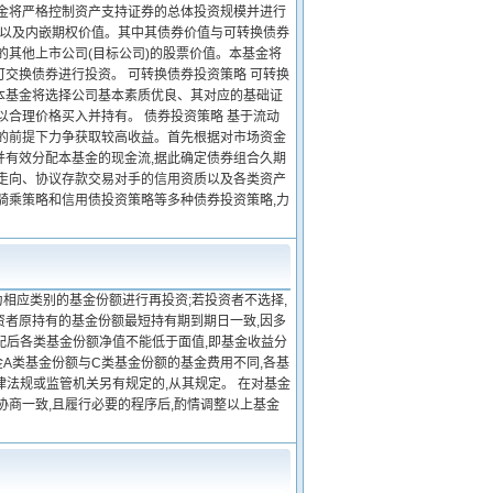
基金将严格控制资产支持证券的总体投资规模并进行
值以及内嵌期权价值。其中其债券价值与可转换债券
的其他上市公司(目标公司)的股票价值。本基金将
交换债券进行投资。 可转换债券投资策略 可转换
本基金将选择公司基本素质优良、其对应的基础证
以合理价格买入并持有。 债券投资策略 基于流动
性的前提下力争获取较高收益。首先根据对市场资金
并有效分配本基金的现金流,据此确定债券组合久期
面走向、协议存款交易对手的信用资质以及各类资产
骑乘策略和信用债投资策略等多种债券投资策略,力
相应类别的基金份额进行再投资;若投资者不选择,
资者原持有的基金份额最短持有期到期日一致,因多
配后各类基金份额净值不能低于面值,即基金收益分
A类基金份额与C类基金份额的基金费用不同,各基
律法规或监管机关另有规定的,从其规定。 在对基金
协商一致,且履行必要的程序后,酌情调整以上基金