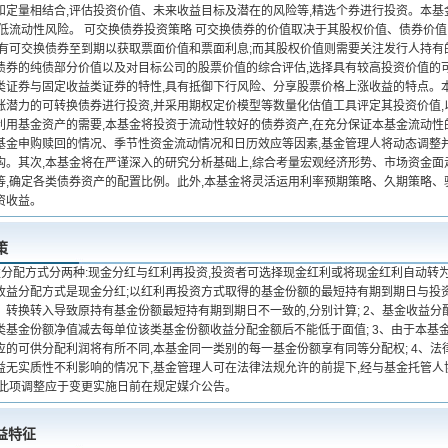
和定量相结合,评估投资价值、未来收益目标及潜在的风险等,精选个券进行投资。本
降低流动性风险。 可交换债券投资策略 可交换债券的价值取决于其股权价值、债券价
持有可交换债券至到期以获取票面价值和票面利息;而其股权价值则需要关注发行人持有
债券的纯债部分价值以及对目标公司的股票价值的综合评估,选择具有较高投资价值的可
类证券与固定收益类证券的特性,具有抵御下行风险、分享股票价格上涨收益的特点。
涨潜力的可转换债券进行投资,并采用期权定价模型等数量化估值工具评定其投资价值,
利用基金资产的需要,本基金将投资于流动性较好的债券资产,在充分保证本基金流动
基金申购赎回的情况、季节性资金流动情况和日历效应等因素,基金管理人将动态调整
构。其次,本基金将在严谨深入的研究分析基础上,综合考量宏观经济形势、市场资金
等,确定各类债券资产的配置比例。此外,本基金将灵活运用利率预期策略、久期策略、
资收益。
策
益分配方式分两种:现金分红与红利再投资,投资者可选择现金红利或将现金红利自动转为
收益分配方式是现金分红;以红利再投资方式取得的基金份额的最短持有期到期日与投
、转换转入导致原持有基金份额最短持有期到期日不一致的,分别计算; 2、基金收益分
类基金份额净值减去每单位该类基金份额收益分配金额后不能低于面值; 3、由于本基金
应的可供分配利润将有所不同,本基金同一类别的每一基金份额享有同等分配权; 4、法
益无实质性不利影响的情况下,基金管理人可在法律法规允许的前提下,经与基金托管人
,此项调整应于变更实施日前在规定媒介公告。
益特征