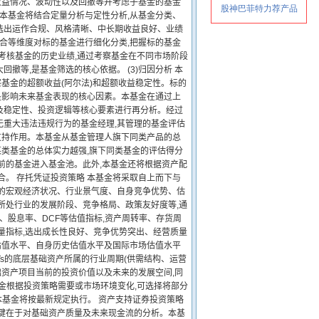
收益情况、波动性以及回撤等并考虑子基金的基金
 本基金将结合定量分析与定性分析,从基金分类、
选出运作合规、风格清晰、中长期收益良好、业绩
组合等维度对标的基金进行细化分类,把握标的基金
度考核基金的历史业绩,通过考察基金在不同市场阶段
等,是基金筛选的核心依据。 (3)归因分析 本
察基金的超额收益(阿尔法)和超额收益稳定性。标的
辑是影响未来基金表现的核心因素。本基金在通过上
及稳定性、投资逻辑等核心要素进行再分析。经过
无重大违法违规行为的基金经理,其管理的基金评估
的支持作用。本基金从基金管理人旗下同类产品的总
类基金的总体实力越强,旗下同类基金的评估得分
前的基金进入基金池。此外,本基金还将根据资产配
合。 存托凭证投资策略 本基金将采取自上而下与
司的宏观经济状况、行业景气度、自身竞争优势、估
所处行业的发展阶段、竞争格局、政策友好度等,通
PS、股息率、DCF等估值指标,资产周转率、存货周
量指标,选出成长性良好、竞争优势突出、经营质量
估值水平、自身历史估值水平及国际市场估值水平
ITs的底层基础资产所属的行业周期(供需结构、运营
础资产项目当前的投资价值以及未来的发展空间,同
本基金根据投资策略需要或市场环境变化,可选择将部分
,本基金将按最新规定执行。 资产支持证券投资策略
关键在于对基础资产质量及未来现金流的分析。本基