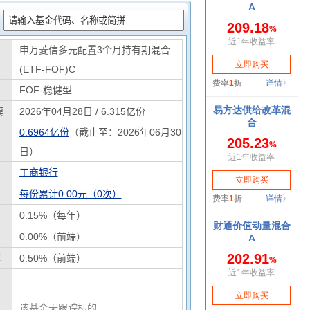
：
申万菱信多元配置3个月持有期混合
(ETF-FOF)C
FOF-稳健型
模
2026年04月28日 / 6.315亿份
0.6964亿份
（截止至：2026年06月30
日）
工商银行
每份累计0.00元（0次）
0.15%（每年）
率
0.00%（前端）
率
0.50%（前端）
该基金无跟踪标的