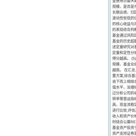
金使用日最大
规模、是否是
长期业绩、归
波动性较低的
的核心收益与风
的表现综合判断
基金通过风险因
基金的历史超
述定量研究对
定量和定性分
得分越高。 
规模、基金业
越高。 在汇
置方案,综合
自下而上相结
值水平、治理
过分析公司的收
转率等营运指
高、现金流稳
进行比较,评估
收入和资产价
时结合公募RE
基金资产投资于
资产支持证券