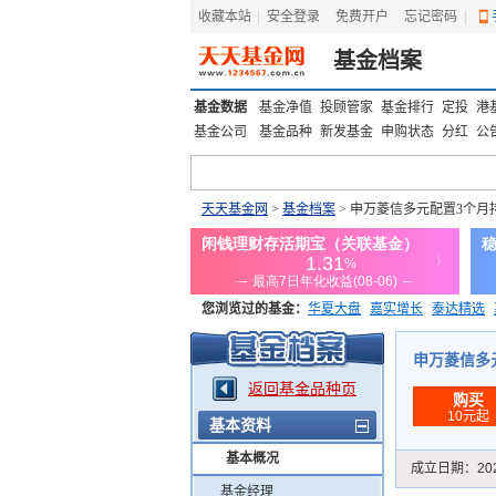
收藏本站
|
安全登录
|
免费开户
忘记密码
|
基金档案
基金数据
基金净值
投顾管家
基金排行
定投
港
基金公司
基金品种
新发基金
申购状态
分红
公
天天基金网
>
基金档案
> 申万菱信多元配置3个月持有
您浏览过的基金：
华夏大盘
嘉实增长
泰达精选
添富优势
华安宏利
上证180价值ETF
上投优势
申万菱信多元配
返回基金品种页
购买
10元起
基本资料
基本概况
成立日期：
20
基金经理