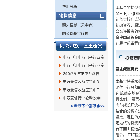
费用分析
本基金的投资
金ETF)、Q
销售信息
证监会核准或
购买信息（费率表）
期融资券、超
会允许投资的
同公司基金转换
合中国证监会
在履行适当程
申万中证申万电子行业投
投资策
资指数(LOF)C
申万中证申万电子行业投
基金配置摘要
资指数(LOF)A
G60创新ETF申万菱信
本基金将秉承
申万菱信收益宝货币B
整体下行风险
申万菱信收益宝货币E
判断,确定基
申万菱信行业轮动股票C
置比例。 股票
念与成长理念
查看旗下全部基金>>
结合的分析方
股票。定性的
定最终的投资
自下而上精选
组合。 ETF