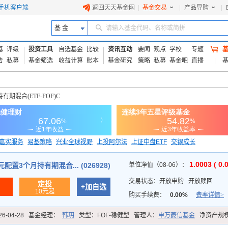
手机客户端
返回天天基金网
|
基金交易
|
产品导购
|
基 金
请输入基金代码、名称或简拼
基
评级
投资工具
自选基金
比较
资讯互动
要闻
观点
学校
专题
告
私募
基金筛选
收益计算
账本
基金研究
策略
私募
基金吧
直播
期混合(ETF-FOF)C
嘉实服务
易基策略
兴业全球视野
上投阿尔法
上证中盘ETF
交银成长
信诚蓝筹
1.0003 ( 0.
置3个月持有期混合... (026928)
单位净值（08-06）：
交易状态：
开放申购
开放赎回
定投
+加自选
10元起
购买手续费：
0.00%
费率详情>
26-04-28
基金经理：
韩玥
类型：
FOF-稳健型
管理人：
申万菱信基金
净资产规