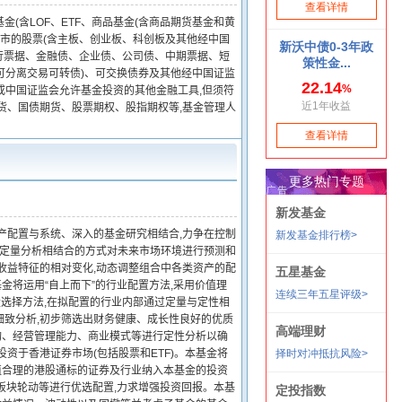
(含LOF、ETF、商品基金(含商品期货基金和黄
行或上市的股票(含主板、创业板、科创板及其他经中国
央行票据、金融债、企业债、公司债、中期票据、短
可分离交易可转债)、可交换债券及其他经中国证监
或中国证监会允许基金投资的其他金融工具,但须符
货、国债期货、股票期权、股指期权等,基金管理人
产配置与系统、深入的基金研究相结合,力争在控制
和定量分析相结合的方式对未来市场环境进行预测和
收益特征的相对变化,动态调整组合中各类资产的配
金将运用“自上而下”的行业配置方法,采用价值理
股选择方法,在拟配置的行业内部通过定量与定性相
细致分析,初步筛选出财务健康、成长性良好的优质
构、经营管理能力、商业模式等进行定性分析以确
资于香港证券市场(包括股票和ETF)。本基金将
值合理的港股通标的证券及行业纳入本基金的投资
业板块轮动等进行优选配置,力求增强投资回报。本基