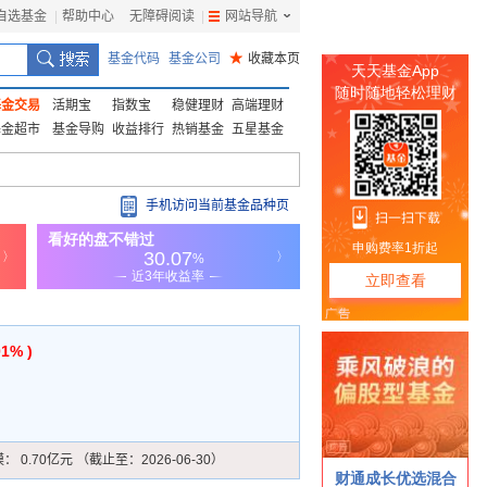
自选基金
|
帮助中心
无障碍阅读
|
网站导航
|
基金代码
基金公司
★
收藏本页
基金交易
活期宝
指数宝
稳健理财
高端理财
基金超市
基金导购
收益排行
热销基金
五星基金
手机访问当前基金品种页
01% )
模：
0.70亿元 （截止至：2026-06-30）