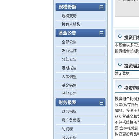
规模份额
规模变动
持有人结构
基金公告
投资目
全部公告
本基金以多元
发行运作
投资组合长期
分红公告
投资理
定期报告
暂无数据
人事调整
基金销售
投资范
其他公告
投资组合比例
财务报表
股票(含存托
50%。投资于
财务指标
品期货基金和
资产负债表
不包括结算备
票(含存托凭证
利润表
构变更投资品
收入分析