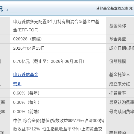
况
其他基金基本概况查询
申万菱信多元配置3个月持有期混合型基金中基
基金简称
金(ETF-FOF)
026928（前端）
基金类型
2026年04月13日
成立日期/规
模
0.70亿元（截止至：2026年06月30日）
份额规模
人
申万菱信基金
基金托管人
人
韩玥
成立来分红
0.60%（每年）
托管费率
费率
0.30%（每年）
最高认购费
费率
0.00%（前端）
最高赎回费
中债-综合全价(总值)指数收益率*77%+沪深300指
数收益率*12%+恒生指数收益率*3%+上海黄金交
基准
跟踪标的