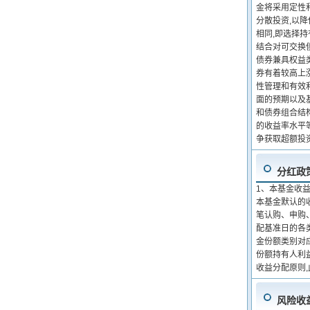
金将采用定性
分散投资,以
相同,即选择
结合对可交换
债券兼具权益
券有着较高上
性管理和有效
面的预期以及
和债券组合结
的收益率水平
争获取超额投
分红政
1、本基金收
本基金默认的
笔认购、申购
配基准日的各
金份额类别对
份额持有人利
收益分配原则
风险收