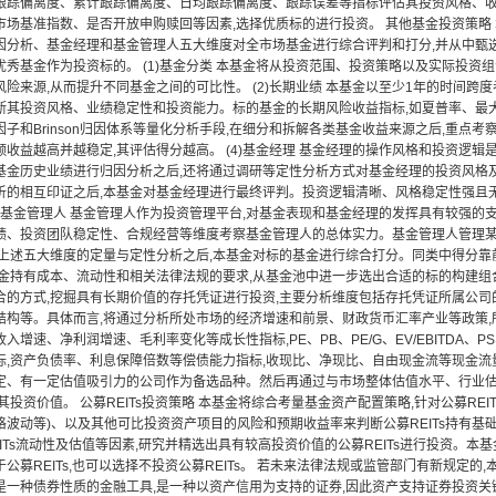
跟踪偏离度、累计跟踪偏离度、日均跟踪偏离度、跟踪误差等指标评估其投资风格、
市场基准指数、是否开放申购赎回等因素,选择优质标的进行投资。 其他基金投资策略
因分析、基金经理和基金管理人五大维度对全市场基金进行综合评判和打分,并从中甄
优秀基金作为投资标的。 (1)基金分类 本基金将从投资范围、投资策略以及实际投资
险来源,从而提升不同基金之间的可比性。 (2)长期业绩 本基金以至少1年的时间跨
其投资风格、业绩稳定性和投资能力。标的基金的长期风险收益指标,如夏普率、最大回撤
子和Brinson归因体系等量化分析手段,在细分和拆解各类基金收益来源之后,重点考
额收益越高并越稳定,其评估得分越高。 (4)基金经理 基金经理的操作风格和投资逻
基金历史业绩进行归因分析之后,还将通过调研等定性分析方式对基金经理的投资风格
析的相互印证之后,本基金对基金经理进行最终评判。投资逻辑清晰、风格稳定性强且
(5)基金管理人 基金管理人作为投资管理平台,对基金表现和基金经理的发挥具有较强
绩、投资团队稳定性、合规经营等维度考察基金管理人的总体实力。基金管理人管理某
总上述五大维度的定量与定性分析之后,本基金对标的基金进行综合打分。同类中得分靠
基金持有成本、流动性和相关法律法规的要求,从基金池中进一步选出合适的标的构建组
合的方式,挖掘具有长期价值的存托凭证进行投资,主要分析维度包括存托凭证所属公
结构等。具体而言,将通过分析所处市场的经济增速和前景、财政货币汇率产业等政策,
入增速、净利润增速、毛利率变化等成长性指标,PE、PB、PE/G、EV/EBITDA、
标,资产负债率、利息保障倍数等偿债能力指标,收现比、净现比、自由现金流等现金流
定、有一定估值吸引力的公司作为备选品种。然后再通过与市场整体估值水平、行业
其投资价值。 公募REITs投资策略 本基金将综合考量基金资产配置策略,针对公募RE
格波动等)、以及其他可比投资资产项目的风险和预期收益率来判断公募REITs持有基
ITs流动性及估值等因素,研究并精选出具有较高投资价值的公募REITs进行投资。
公募REITs,也可以选择不投资公募REITs。 若未来法律法规或监管部门有新规定的
是一种债券性质的金融工具,是一种以资产信用为支持的证券,因此资产支持证券投资