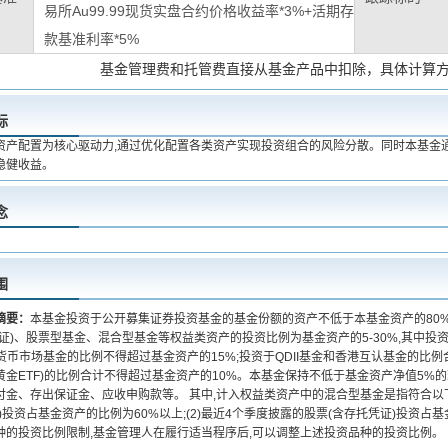
易所Au99.99现货实盘合约价格收益率*3%+活期存
款基准利率*5%
基金管理费和托管费直接从基金产品中扣除，具体计算
标
资产配置为核心驱动力,通过优化配置各类资产实现投资组合的风险分散。同时本基金
稳健收益。
念
围
摘要：
本基金投资于公开募集证券投资基金的基金份额的资产不低于本基金资产的80%,
凭证)、股票型基金、混合型基金等权益类资产的投资比例为基金资产的5-30%,其中
货币市场基金的比例不得超过基金资产的15%;投资于QDII基金和香港互认基金的比例
黄金ETF)的比例合计不得超过基金资产的10%。本基金保持不低于基金资产净值5%
付金、存出保证金、应收申购款等。 其中,计入权益类资产中的混合型基金是指符合以下
)投资占基金资产的比例为60%以上;(2)最近4个季度披露的股票(含存托凭证)投资占
种的投资比例限制,基金管理人在履行适当程序后,可以调整上述投资品种的投资比例。