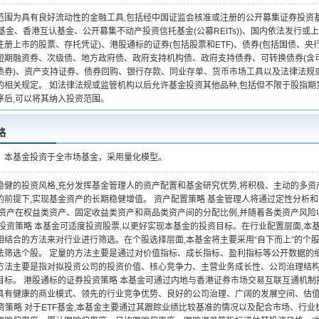
范围为具有良好流动性的金融工具,包括经中国证监会核准或注册的公开募集证券投资基金
DII基金、香港互认基金、公开募集不动产投资信托基金(公募REITs))、国内依法发
注册上市的股票、存托凭证)、港股通标的证券(包括股票和ETF)、债券(包括国债、
短期融资券、次级债、地方政府债、政府支持机构债、政府支持债券、可转换债券(含
债券)、资产支持证券、债券回购、银行存款、同业存单、货币市场工具以及法律法规
的相关规定。 如法律法规或监管机构以后允许基金投资其他品种,包括但不限于股指期
序后,可以将其纳入投资范围。
略
：
本基金投资于全市场基金，采用量化模型。
稳健的投资风格,充分发挥基金管理人的资产配置和基金研究优势,将积极、主动的多资
的前提下,实现基金资产的长期稳健增值。 资产配置策略 基金管理人将通过定性分析
金资产在权益类资产、固定收益类资产和商品类资产间的分配比例,并随着各类资产风险
投资策略 本基金可适度投资股票,以更好实现本基金的投资目标。在行业配置层面,本基
相结合的方法来对行业进行筛选。在个股选择层面,本基金将主要采用“自下而上”的个
法筛选个股。 定量的方法主要是通过对价值指标、成长指标、盈利指标等公开数据的
方法主要是指对拟投资公司的投资价值、核心竞争力、主营业务成长性、公司治理结
目标。 港股通标的证券投资策略 本基金可通过内地与香港证券市场交易互联互通机制投
具有健康的商业模式、领先的行业竞争优势、良好的公司治理、广阔的发展空间、估
投资策略 对于ETF基金,本基金主要通过其跟踪业绩比较基准的情况以及配合市场、行