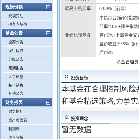
规模份额
最高申购费率
0.00%（前端）
规模变动
中债综合(全价)指数收
持有人结构
益率*10%+恒生指
基金公告
业绩比较基准
算)*5%+上海黄金交
全部公告
盘价收益率*5%+银
发行运作
后)*5%
分红公告
基金管理费
定期报告
人事调整
投资目标
基金销售
本基金在合理控制风险
其他公告
和基金精选策略,力争
财务报表
财务指标
投资理念
资产负债表
暂无数据
利润表
收入分析