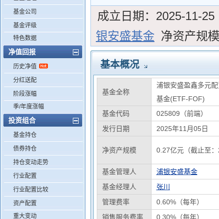
基金公司
成立日期：
2025-11-25
基金评级
银安盛基金
净资产规
特色数据
净值回报
基本概况
历史净值
分红送配
浦银安盛盈鑫多元配
基金全称
阶段涨幅
基金(ETF-FOF)
季/年度涨幅
基金代码
025809（前端）
投资组合
发行日期
2025年11月05日
基金持仓
债券持仓
净资产规模
0.27亿元（截止至：2
持仓变动走势
基金管理人
浦银安盛基金
行业配置
基金经理人
张川
行业配置比较
管理费率
0.60%（每年）
资产配置
重大变动
销售服务费率
0.30%（每年）