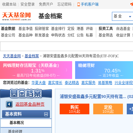
收藏本站
|
安全登录
|
免费开户
忘记密码
|
手机客户端
基金档案
基 金
基金数据
基金净值
投顾管家
基金排行
定投
港基
评级
投资工具
自选基金
基金公司
基金品种
新发基金
申购状态
分红
公告
私募
基金筛选
收益计算
天天基金网
>
基金档案
> 浦银安盛盈鑫多元配置90天持有混合(ETF-FOF)C
您浏览过的基金：
华夏大盘
嘉实增长
泰达精选
嘉实服务
易基策略
兴业全球视
添富优势
华安宏利
上证180价值ETF
上投优势
信诚蓝筹
浦银安盛盈鑫多元配置90天持有混... (025
返回基金品种页
购买
定投
+
10元起
10元起
基本资料
基本概况
基金经理