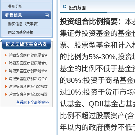
费用分析
投资范围
销售信息
投资组合比例摘要：
本
购买信息（费率表）
集证券投资基金的基金份
同公司基金转换
票、股票型基金和计入
的比例为5%-30%,
浦银安盛医疗健康混合A
浦银安盛医疗健康混合C
基金的比例不低于基金资
浦银安盛医疗创新混合A
的80%;投资于商品基
浦银安盛医疗创新混合C
浦银安盛科创板100指数
过10%;投资于货币市
增强C
浦银安盛科创板100指数
认基金、QDII基金占
增强A
查看旗下全部基金>>
比例不超过股票资产(含
年以内的政府债券不低于