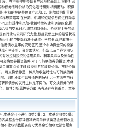
手段。在严格控制整体资产风险的基础上,根据对宏
各种债券品种价格的变化进行预测,相机而动、积极
,有效的控制整体资产风险; 2、期限结构配置是
和梯形策略等,在长期、中期和短期债券间进行动态
不同运行规律和风险-收益特性构建和调整组合,提
择合适的交易时机,增持相对低估、价格将上升的类
用现有行业与公司研究力量,根据发债主体的经营状况
市场运行的中枢既取决于基准利率的变动,也取决于
信用债收益率的变动区间,整个市场资金面的松紧
基准利率走势、资金面状况、行业以及个券信用状
方式有效控制投资的信用风险、利率风险以及流动性
可交换债券投资策略 对于可转换债券的投资,本基
基金将重点关注可 转换债券的转换价值、市场价值
。 可交换债券是一种风险收益特性与可转换债券
限、到期还本付息等债性的特征,另一方面有与转
可转换债券的发行主体是不同的。可交换债券的转
弈、债性分析属性等方面,两者还存在着差异。本基
,本基金可不进行收益分配; 2、本基金收益分配
日的各类基金份额净值减去每单位该类基金份额收益
份额不收取销售服务费,C类基金份额收取销售服务