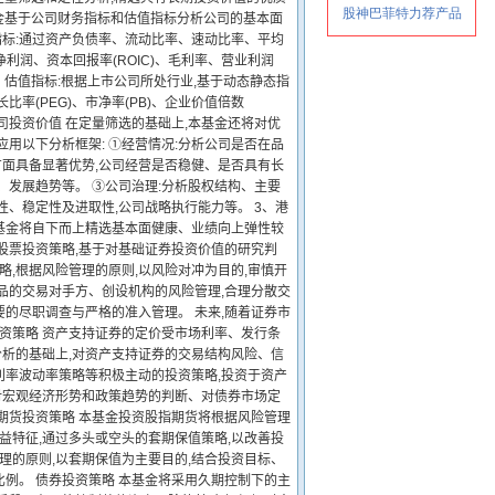
基金基于公司财务指标和估值指标分析公司的基本面
指标:通过资产负债率、流动比率、速动比率、平均
利润、资本回报率(ROIC)、毛利率、营业利润
 估值指标:根据上市公司所处行业,基于动态静态指
率(PEG)、市净率(PB)、企业价值倍数
分析公司投资价值 在定量筛选的基础上,本基金还将对优
用以下分析框架: ①经营情况:分析公司是否在品
面具备显著优势,公司经营是否稳健、是否具有长
、发展趋势等。 ③公司治理:分析股权结构、主要
、稳定性及进取性,公司战略执行能力等。 3、港
基金将自下而上精选基本面健康、业绩向上弹性较
股票投资策略,基于对基础证券投资价值的研究判
略,根据风险管理的原则,以风险对冲为目的,审慎开
品的交易对手方、创设机构的风险管理,合理分散交
的尽职调查与严格的准入管理。 未来,随着证券市
投资策略 资产支持证券的定价受市场利率、发行条
析的基础上,对资产支持证券的交易结构风险、信
利率波动率策略等积极主动的投资策略,投资于资产
合对宏观经济形势和政策趋势的判断、对债券市场定
期货投资策略 本基金投资股指期货将根据风险管理
益特征,通过多头或空头的套期保值策略,以改善投
理的原则,以套期保值为主要目的,结合投资目标、
例。 债券投资策略 本基金将采用久期控制下的主