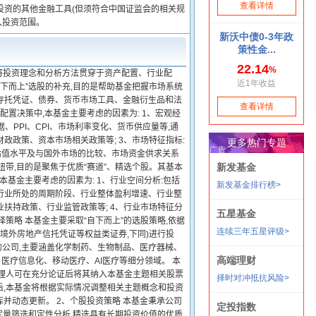
投资的其他金融工具(但须符合中国证监会的相关规
入投资范围。
并将投资理念和分析方法贯穿于资产配置、行业配
下而上”选股的补充,目的是帮助基金把握市场系统
存托凭证、债券、货币市场工具、金融衍生品和法
置决策中,本基金主要考虑的因素为: 1、宏观经
PPI、CPI、市场利率变化、货币供应量等,通
政政策、资本市场相关政策等; 3、市场特征指标:
估值水平及与国外市场的比较、市场资金供求关系
带,目的是聚焦于优质“赛道”、精选个股。其基本
基金主要考虑的因素为: 1、行业空间分析:包括
于行业所处的周期阶段、行业整体盈利增速、行业整
业扶持政策、行业监管政策等; 4、行业市场特征分
策略 本基金主要采取“自下而上”的选股策略,依据
境外房地产信托凭证等权益类证券,下同)进行投
的公司,主要涵盖化学制药、生物制品、医疗器械、
疗信息化、移动医疗、AI医疗等细分领域。 本
管理人可在充分论证后将其纳入本基金主题相关股票
后,本基金将根据实际情况调整相关主题概念和投资
并动态更新。 2、个股投资策略 本基金秉承公司
定量筛选和定性分析,精选具有长期投资价值的优质