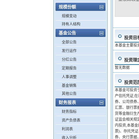
规模份额
规模变动
持有人结构
基金公告
投资目
全部公告
本基金主要投
发行运作
分红公告
投资理
暂无数据
定期报告
人事调整
投资范
基金销售
本基金可投资
其他公告
产信托凭证;
券、公司债券
财务报表
汇票、银行票
财务指标
货等金融衍生
证监会相关规
资产负债表
内投资,本基
利润表
票)、存托凭
券、央行票据
收入分析