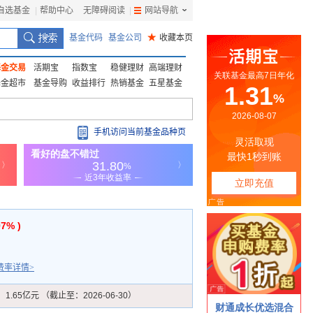
自选基金
|
帮助中心
无障碍阅读
|
网站导航
|
基金代码
基金公司
★
收藏本页
基金交易
活期宝
指数宝
稳健理财
高端理财
基金超市
基金导购
收益排行
热销基金
五星基金
手机访问当前基金品种页
97% )
费率详情>
：
1.65亿元 （截止至：2026-06-30）