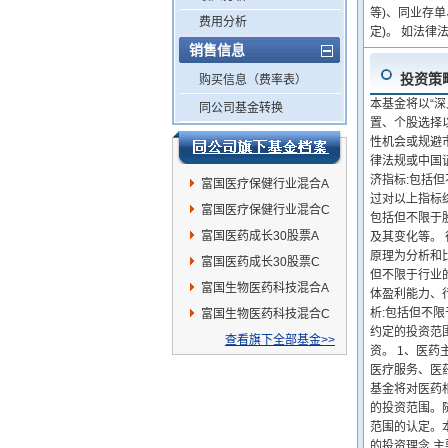
等)、同业存
费用分析
定)。 如法
销售信息
投资策
购买信息（费率表）
本基金将以“
同公司基金转换
置、个股选择
性机会或规避
律法规或中国证
济指标:包括但
富国医疗保健行业混合A
过对以上指标综
富国医疗保健行业混合C
包括但不限于
富国医药成长30股票A
及其变化等。
原理为分析和比
富国医药成长30股票C
但不限于行业
富国生物医药科技混合A
体盈利能力、行
析:包括但不
富国生物医药科技混合C
约定的投资范
查看旗下全部基金>>
资。 1、医
医疗服务、医
基金将对医药
的投资范围。
范围的认定。
的投资理念,