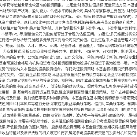
力求获得超越业绩比较基准的投资回报。 1)定量:财务及估值指标 定量筛选方面,本
选出财务和资产状况、盈利能力、估值水平的优质公司,具体的考察指标主要包括: 财务
由现金流等指标来考量公司的财务经营状况。 盈利指标:通过净资产收益率(ROE)、净
总资产收益率、盈利现金比率(经营现金净流量/净利润)等指标来考量公司的盈利能力。
,以相对估值为主,绝对估值为辅。具体估值指标包括市盈率(PE)、市盈率相对盈利增长比
TDA)、市销率(PS)等,衡量该公司的股价是否处于合理的估值区间。 2)定性:多元维度
进行进一步分析研究,通过多元维度来判断公司投资价值。在此过程中,本基金管理人将应
务、规模、资源、人才、技术、专利、经营许可、创新能力、销售网络或政策环境等方
。 ②商业模式:分析公司商业模式的差异性、优越性、可复制性、可持续性、影响因素
营管理的自主性、公司治理的历史记录、公司文化等。 ④管理团队:分析管理团队专业性
本基金可通过合格境内机构投资者境外投资额度和港股通机制投资于香港股票市场。本
优势的港股纳入本基金的股票投资组合。 存托凭证投资策略 本基金将根据投资目标和
凭证的投资。 信用衍生品投资策略 本基金将根据所持标的债券等固定收益品种的投资策
投资,合理确定信用衍生品的投资金额、期限等。同时,本基金将加强基金投资信用衍生
设机构的集中度,对交易对手方、创设机构的财务状况、偿付能力及杠杆水平等进行必要
发展和丰富,基金可在履行适当程序后,相应调整和更新相关投资策略。 资产支持证券
的构成及质量、提前偿还率等多种因素影响。本基金将在基本面分析和债券市场宏观分
偿还风险和利率风险等进行分析,采取包括收益率曲线策略、信用利差曲线策略、预期
国债期货投资策略 本基金投资国债期货将根据风险管理的原则,以套期保值为目的,结
析,对国债期货和现货基差、国债期货的流动性、波动水平等指标进行跟踪监控。 股指
期保值为目的,主要选择流动性好、交易活跃的股指期货合约,充分考虑股指期货的风险收
效果,降低投资组合的整体风险。 股票期权投资策略 本基金投资股票期权将按照风险管
险收益特征以及法律法规的相关限定和要求,确定参与股票期权交易的投资时机和投资比