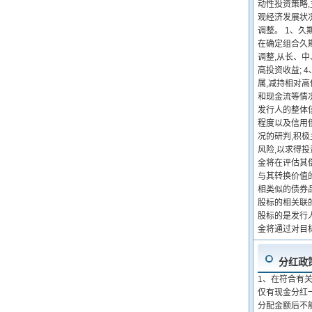
动性投资策略
观经济发展状
调整。 1、
在确定组合久
调整,从长、
高投资收益;
属,减持相对
和现金流等情
发行人的整体
程度以及信用
况的研判,积
风险,以求得投
金将在评估其
与其转换价值
相类似的债券
股标的相关联
股标的是发行
金将通过对目
分红政
1、在符合有关
仅有现金分红
分配金额后不