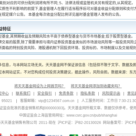
类别对应的可供分配利润将有所不同; 5、法律法规或监管机关另有规定的,从其规定。
实质性不利影响的前提下,基金管理人在履行适当程序后可对基金收益分配原则和支付方
在规定媒介公告。 本基金每次收益分配比例详见届时基金管理人发布的公告。
益特征
型基金,其预期收益及预期风险水平高于债券型基金与货币市场基金,低于股票型基金。
牌交易的股票,除了需要承担与境内证券投资基金类似的市场波动风险等一般投资风险
所面临的特别投资风险、港股通机制下因投资环境、投资标的、市场制度以及交易规
多信息，与本网站立场无关。天天基金网不保证该信息（包括但不限于文字、数据及
本网站证实，不对您构成任何投资决策建议，据此操作，风险自担。数据来源：东方财富
将天天基金网设为上网首页吗？
将天天基金网添加到收藏夹吗？
究中心
|
联系我们
|
安全指引
|
免责条款
|
隐私条款
|
风险提示函
|
意见
95021
|
客服邮箱：
vip@1234567.com.cn
|
人工服务时间：工作日 7:30-21:30 
监会批准的基金销售机构[000000303]
。天天基金网所载文章、数据仅供参考，使
中国证监会上海监管局网址：
www.csrc.gov.cn/pub/shanghai
 上海天天基金销售有限公司 2011-现在 沪ICP证：沪B2-20130026
网站备案号：沪ICP备1