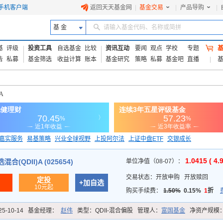
手机客户端
返回天天基金网
|
基金交易
|
产品导购
|
基 金
请输入基金代码、名称或简拼
基
评级
投资工具
自选基金
比较
资讯互动
要闻
观点
学校
专题
告
私募
基金筛选
收益计算
账本
基金研究
策略
私募
基金吧
直播
A
嘉实服务
易基策略
兴业全球视野
上投阿尔法
上证中盘ETF
交银成长
信诚蓝筹
1.0415 ( 4.
(QDII)A (025654)
单位净值（08-07）：
交易状态：
开放申购
开放赎回
定投
+加自选
10元起
购买手续费：
1.50%
0.15%
1
折
25-10-14
基金经理：
赵伟
类型：
QDII-混合偏股
管理人：
富国基金
净资产规模