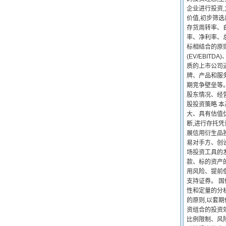
企业进行投资,
价值,初步筛
存货周转率、自
率、净利率、
标相结合的原则
(EV/EBI
质的上市公司
牌、产品和服
期竞争壁垒等
股东情况、经
股投资策略 
大、具有估值
断,进行存托
展信用衍生品
易对手方、创
场投资工具的
款、标的资产
用风险、提前
支持证券。 
性和定量的分
的原则,以套
资组合的投资
比例限制、风