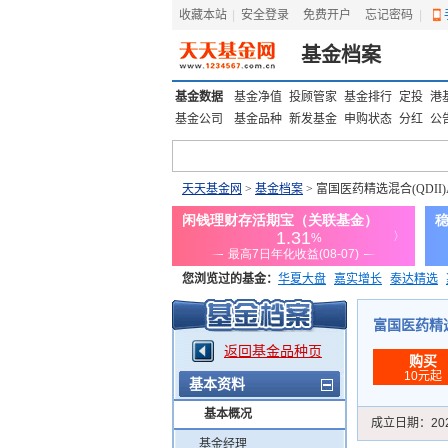
收藏本站
|
安全登录
|
免费开户
忘记密码
|
基金档案
基金数据
基金净值
投顾管家
基金排行
定投
港
基金公司
基金品种
新发基金
申购状态
分红
公
天天基金网
>
基金档案
> 富国医药精选混合(QDII)
您浏览过的基金：
华夏大盘
嘉实增长
泰达精选
添富优势
华安宏利
上证180价值ETF
上投优势
富国医药精选混合
返回基金品种页
购买
10元起
基本资料
基本概况
成立日期：
20
基金经理