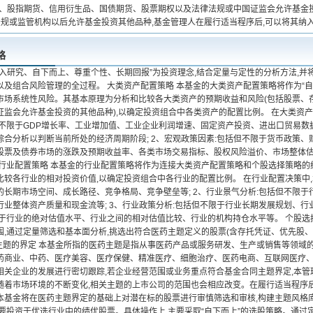
单、股指期货、信用衍生品、国债期货、股票期权以及法律法规或中国证监会允许基金
律法规或监管机构以后允许基金投资其他品种,基金管理人在履行适当程序后,可以将其纳
略
深入研究、自下而上、尊重个性、长期回报”为投资理念,结合定量与定性的分析方法,
以及组合风险管理的全过程。 大类资产配置策略 本基金的大类资产配置策略将作为“自
市场系统性风险。其基本原理为分析和比较各大类资产的预期收益和风险(包括股票、
监会允许基金投资的其他品种),以确定投资组合中各类资产的配置比例。 在大类资产配
不限于GDP增长率、工业增加值、工业企业利润增速、固定资产投资、进出口贸易数据、
合分析以判断当前所处的经济周期阶段; 2、宏观政策因素:包括但不限于货币政策、财
股票及债券市场的涨跌及预期收益率、各类市场交易指标、股权风险溢价、市场整体
 行业配置策略 本基金的行业配置策略将作为连接大类资产配置策略和个股选择策略的纽
较各行业的相对投资价值,以确定投资组合中各行业的配置比例。 在行业配置决策中,本
的长期市场空间、成长路径、竞争格局、竞争壁垒等; 2、行业景气分析:包括但不限
业整体资产质量和现金流等; 3、行业政策分析:包括但不限于行业长期发展规划、行
限于行业的绝对估值水平、行业之间的相对估值比较、行业的机构持仓水平等。 个股选择
围,通过定量筛选和基本面分析,挑选出符合医药主题定义的股票(含存托凭证、优先股、
药主题的界定 本基金所指的医药主题是指从事医药产品或服务研发、生产或销售等领域
药商业、中药、医疗美容、医疗保健、精准医疗、细胞治疗、医药电商、互联网医疗、医
相关企业的发展进行密切跟踪,若企业经营范围或业务重点符合基金合同主题界定,本
随着市场环境的不断变化,相关主题的上市公司的范围也会相应改变。在履行适当程序
本基金将在医药主题界定的基础上对潜在标的股票进行审慎筛选和审核,构建主题风格库
主要投资于优选行业中的绩优股票。具体操作上,主要采取“自下而上”的选股策略。通过