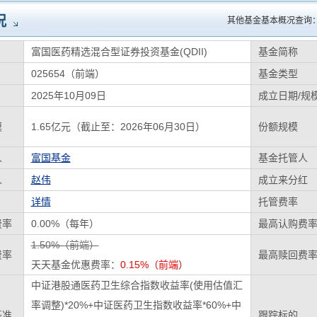
况
其他基金基本概况查询
富国医药精选混合型证券投资基金(QDII)
基金简称
025654（前端）
基金类型
2025年10月09日
成立日期/规
模
1.65亿元（截止至：2026年06月30日）
份额规模
人
富国基金
基金托管人
人
赵伟
成立来分红
详情
托管费率
费率
0.00%（每年）
最高认购费
1.50%（前端）
费率
最高赎回费
天天基金优惠费率：
0.15%（前端）
中证港股通医药卫生综合指数收益率(使用估值汇
率调整)*20%+中证医药卫生指数收益率*60%+中
基准
跟踪标的