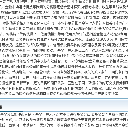
,主要包括:久期控制、期限结构配置、市场转换、相对价值判断和信用风险评估等管理
况、金融市场运行特点等因素的分析确定组合整体框架;对债券市场、收益率曲线以及
久期控制是根据对宏观经济发展状况、金融市场运行特点等因素的分析确定组合的整体久期
期后,针对收益率曲线形态特征确定合理的组合期限结构,包括采用集中策略、两端策略
中、短期债券的相对价格变化中获利; 3、市场转换是指基金管理人将针对债券子市场间
 4、相对价值判断是在现金流特征相近的债券品种之间选取价值相对低估的债券品种,选
高估、价格将下降的类属; 5、信用债投资策略 信用风险评估是指基金管理人将充分利
况对其信用风险进行评估,以此作为品种选择的基本依据。 本基金管理人认为,信用债
信用状况。监管层的相关政策指导、信用债投资群体的投资理念及其行为等变化决定了
债的供求情况等影响市场的短期波动。 基金管理人将自上而下通过对宏观经济形势、
极主动发掘存在超额收益的投资品种;同时通过行业及个券信用等级限定、久期控制等
资组合赢利性和安全性的中长期有效结合。 6、可转换债券(含分离交易可转换债券)及
偿债能力的同时兼顾公司的成长性,以期通过转换条款分享因股价上升带来的高收益;本
的比较、转换期限、公司经营业绩、公司当前股票价格、相关的赎回条件、回售条件等
品种。两者相同点在于都可以以特定价格转换成公司的股票。两者均一方面有票息、期
的股性特征,且都带有一定的回售和赎回条款。区别在于同一转股标的的可交换债券和
人所持有的其他公司股票,而可转换债券的转股标的为发行人自身股票。因此,在条款博
标公司股票的投资价值分析和可交换债券的纯债部分价值分析综合开展投资决策。
策
基金分红条件的前提下,基金管理人可对本基金进行基金分红;若基金合同生效不满3个月
一种方式; 3、基金收益分配后各类基金份额净值不能低于面值;即基金收益分配基准
能低于面值; 4、本基金同一类别的每一基金份额享有同等分配权,由于本基金A类基金