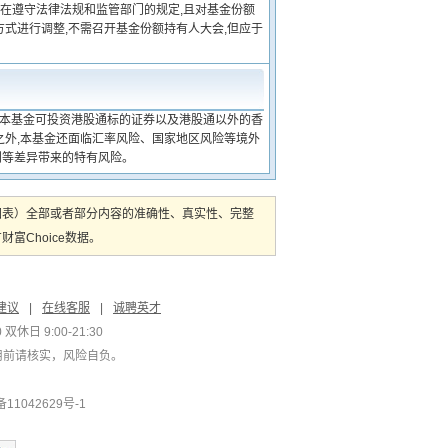
 在遵守法律法规和监管部门的规定,且对基金份额
式进行调整,不需召开基金份额持有人大会,但应于
 本基金可投资港股通标的证券以及港股通以外的香
之外,本基金还面临汇率风险、国家地区风险等境外
则等差异带来的特有风险。
图表）全部或者部分内容的准确性、真实性、完整
Choice数据。
建议
|
在线客服
|
诚聘英才
双休日 9:00-21:30
用前请核实，风险自负。
1042629号-1