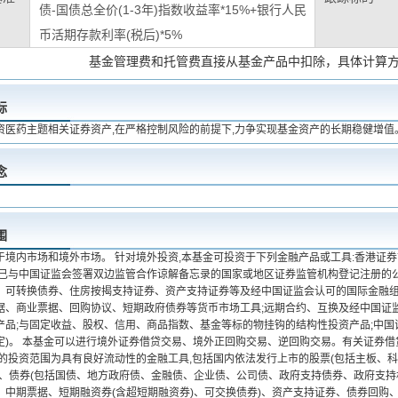
债-国债总全价(1-3年)指数收益率*15%+银行人民
币活期存款利率(税后)*5%
基金管理费和托管费直接从基金产品中扣除，具体计算
标
资医药主题相关证券资产,在严格控制风险的前提下,力争实现基金资产的长期稳健增值
念
围
于境内市场和境外市场。 针对境外投资,本基金可投资于下列金融产品或工具:香港证
在已与中国证监会签署双边监管合作谅解备忘录的国家或地区证券监管机构登记注册的公募
、可转换债券、住房按揭支持证券、资产支持证券等及经中国证监会认可的国际金融组
据、商业票据、回购协议、短期政府债券等货币市场工具;远期合约、互换及经中国证
产品;与固定收益、股权、信用、商品指数、基金等标的物挂钩的结构性投资产品;中国
定)。 本基金可以进行境外证券借贷交易、境外正回购交易、逆回购交易。有关证券借
金的投资范围为具有良好流动性的金融工具,包括国内依法发行上市的股票(包括主板、
证、债券(包括国债、地方政府债、金融债、企业债、公司债、政府支持债券、政府支
、中期票据、短期融资券(含超短期融资券)、可交换债券)、资产支持证券、债券回购