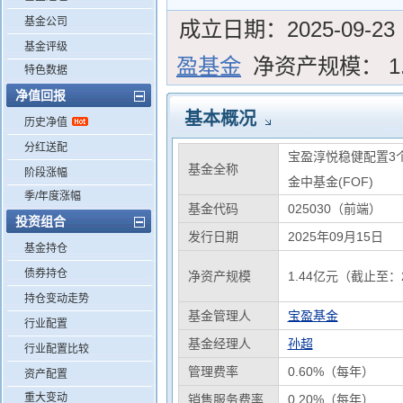
基金公司
成立日期：
2025-09-23
基金评级
盈基金
净资产规模：
1
特色数据
净值回报
基本概况
历史净值
分红送配
宝盈淳悦稳健配置3
基金全称
阶段涨幅
金中基金(FOF)
季/年度涨幅
基金代码
025030（前端）
投资组合
发行日期
2025年09月15日
基金持仓
债券持仓
净资产规模
1.44亿元（截止至：2
持仓变动走势
基金管理人
宝盈基金
行业配置
基金经理人
孙超
行业配置比较
管理费率
0.60%（每年）
资产配置
重大变动
销售服务费率
0.20%（每年）