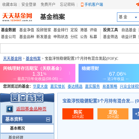
收藏本站
|
安全登录
|
免费开户
忘记密码
|
手机客户端
基金档案
基 金
基金数据
基金净值
投顾管家
基金排行
定投
港基
评级
投资工具
自选基金
基金公司
基金品种
新发基金
申购状态
分红
公告
私募
基金筛选
收益计算
天天基金网
>
基金档案
> 宝盈淳悦稳健配置3个月持有混合发起(FOF)C
您浏览过的基金：
华夏大盘
嘉实增长
泰达精选
嘉实服务
易基策略
兴业全球视
添富优势
华安宏利
上证180价值ETF
上投优势
信诚蓝筹
宝盈淳悦稳健配置3个月持有混合发... (02
返回基金品种页
购买
定投
+
10元起
10元起
基本资料
基本概况
基金经理