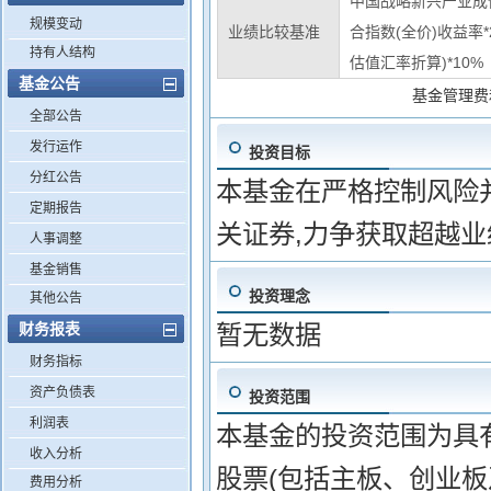
中国战略新兴产业成份
规模变动
业绩比较基准
合指数(全价)收益率
持有人结构
估值汇率折算)*10%
基金公告
基金管理费
全部公告
发行运作
投资目标
分红公告
本基金在严格控制风险
定期报告
关证券,力争获取超越
人事调整
基金销售
投资理念
其他公告
财务报表
暂无数据
财务指标
资产负债表
投资范围
利润表
本基金的投资范围为具
收入分析
股票(包括主板、创业
费用分析