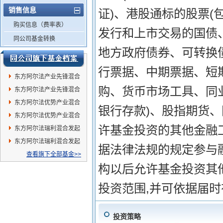
销售信息
证)、港股通标的股票(
购买信息（费率表）
发行和上市交易的国债
同公司基金转换
地方政府债券、可转换
行票据、中期票据、短
东方阿尔法产业先锋混合
购、货币市场工具、同
A
东方阿尔法产业先锋混合
C
东方阿尔法优势产业混合
银行存款)、股指期货
A
东方阿尔法优势产业混合
许基金投资的其他金融
C
东方阿尔法瑞利混合发起
A
东方阿尔法瑞利混合发起
据法律法规的规定参与
C
查看旗下全部基金>>
构以后允许基金投资其
投资范围,并可依据届
投资策略