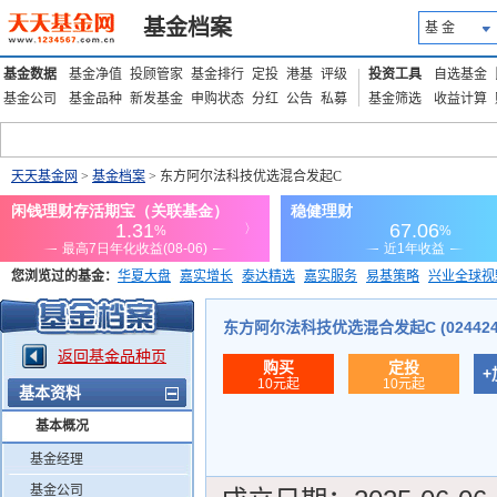
基金档案
基 金
基金数据
基金净值
投顾管家
基金排行
定投
港基
评级
投资工具
自选基金
基金公司
基金品种
新发基金
申购状态
分红
公告
私募
基金筛选
收益计算
天天基金网
>
基金档案
> 东方阿尔法科技优选混合发起C
您浏览过的基金：
华夏大盘
嘉实增长
泰达精选
嘉实服务
易基策略
兴业全球视
添富优势
华安宏利
上证180价值ETF
上投优势
信诚蓝筹
东方阿尔法科技优选混合发起C (024424
返回基金品种页
购买
定投
+
10元起
10元起
基本资料
基本概况
基金经理
基金公司