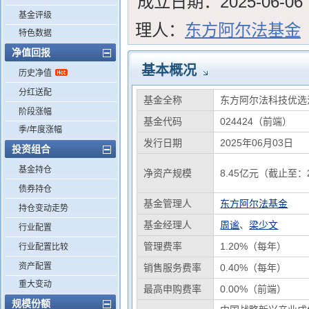
成立日期：
2025-06-06
基金评级
理人：
东方阿尔法基金
特色数据
净值回报
基本概况
历史净值
分红送配
基金全称
东方阿尔法科技优选
阶段涨幅
基金代码
024424（前端）
季/年度涨幅
发行日期
2025年06月03日
投资组合
基金持仓
净资产规模
8.45亿元（截止至：2
债券持仓
基金管理人
东方阿尔法基金
持仓变动走势
基金经理人
周谧
、
梁少文
行业配置
管理费率
1.20%（每年）
行业配置比较
资产配置
销售服务费率
0.40%（每年）
重大变动
最高申购费率
0.00%（前端）
规模份额