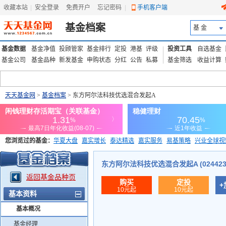
收藏本站
|
安全登录
|
免费开户
忘记密码
|
手机客户端
基金档案
基 金
基金数据
基金净值
投顾管家
基金排行
定投
港基
评级
投资工具
自选基金
基金公司
基金品种
新发基金
申购状态
分红
公告
私募
基金筛选
收益计算
天天基金网
>
基金档案
> 东方阿尔法科技优选混合发起A
您浏览过的基金：
华夏大盘
嘉实增长
泰达精选
嘉实服务
易基策略
兴业全球视
添富优势
华安宏利
上证180价值ETF
上投优势
信诚蓝筹
东方阿尔法科技优选混合发起A (024423
返回基金品种页
购买
定投
+
10元起
10元起
基本资料
基本概况
基金经理