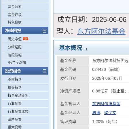
基金公司
基金评级
成立日期：
2025-06-06
特色数据
理人：
东方阿尔法基金
净值回报
历史净值
基本概况
分红送配
阶段涨幅
基金全称
东方阿尔法科技优选
季/年度涨幅
基金代码
024423（前端）
投资组合
发行日期
2025年06月03日
基金持仓
债券持仓
净资产规模
0.88亿元（截止至：2
持仓变动走势
基金管理人
东方阿尔法基金
行业配置
行业配置比较
基金经理人
周谧
、
梁少文
资产配置
管理费率
1.20%（每年）
重大变动