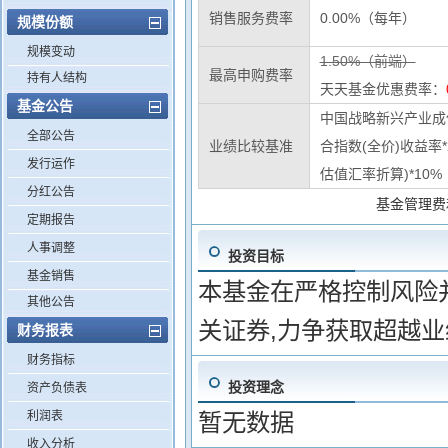
销售服务费率
0.00%（每年）
规模份额
规模变动
1.50%（前端）
最高申购费率
持有人结构
天天基金优惠费率：
基金公告
中国战略新兴产业成份
全部公告
业绩比较基准
合指数(全价)收益率
发行运作
估值汇率折算)*10%
分红公告
基金管理费
定期报告
人事调整
投资目标
基金销售
本基金在严格控制风险
其他公告
关证券,力争获取超越
财务报表
财务指标
投资理念
资产负债表
利润表
暂无数据
收入分析