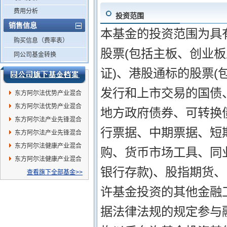
费用分析
投资范围
销售信息
本基金的投资范围为具
购买信息（费率表）
股票(包括主板、创业
同公司基金转换
证)、港股通标的股票(
发行和上市交易的国债
东方阿尔法优势产业混合
A
东方阿尔法优势产业混合
地方政府债券、可转换
C
东方阿尔法产业先锋混合
行票据、中期票据、短
C
东方阿尔法产业先锋混合
A
东方阿尔法健康产业混合
购、货币市场工具、同
发起C
东方阿尔法健康产业混合
银行存款)、股指期货
发起A
查看旗下全部基金>>
许基金投资的其他金融
据法律法规的规定参与