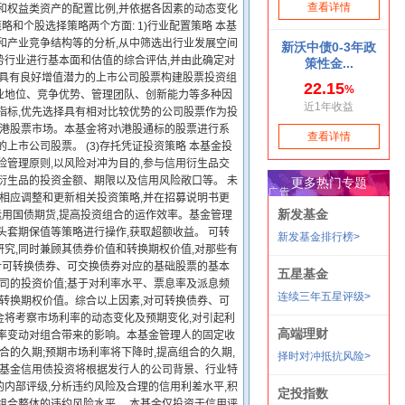
和权益类资产的配置比例,并依据各因素的动态变化
略和个股选择策略两个方面: 1)行业配置策略 本基
和产业竞争结构等的分析,从中筛选出行业发展空间
势行业进行基本面和估值的综合评估,并由此确定对
内具有良好增值潜力的上市公司股票构建股票投资组
业地位、竞争优势、管理团队、创新能力等多种因
指标,优先选择具有相对比较优势的公司股票作为投
香港股票市场。本基金将对\港股通标的股票进行系
市公司股票。 (3)存托凭证投资策略 本基金投
险管理原则,以风险对冲为目的,参与信用衍生品交
衍生品的投资金额、期限以及信用风险敞口等。 未
可相应调整和更新相关投资策略,并在招募说明书更
运用国债期货,提高投资组合的运作效率。基金管理
头套期保值等策略进行操作,获取超额收益。 可转
究,同时兼顾其债券价值和转换期权价值,对那些有
对可转换债券、可交换债券对应的基础股票的基本
公司的投资价值;基于对利率水平、票息率及派息频
的转换期权价值。综合以上因素,对可转换债券、可
基金将考察市场利率的动态变化及预期变化,对引起利
利率变动对组合带来的影响。本基金管理人的固定收
合的久期;预期市场利率将下降时,提高组合的久期,
本基金信用债投资将根据发行人的公司背景、行业特
内部评级,分析违约风险及合理的信用利差水平,积
组合整体的违约风险水平。 本基金仅投资于信用评