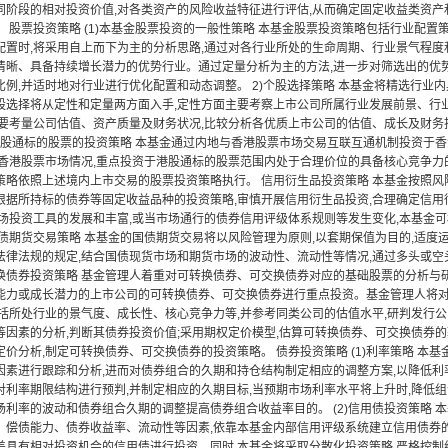
同阶段的相对投资价值,对各类资产的风险收益特征进行评估,从而确定固定收益类资产
 股票投资策略 (1)本基金股票投资的一般性策略 本基金股票投资策略包括行业配置策
配置时,将采用自上而下为主的分析思路,通过对各行业所处的生命周期、行业景气程度
清晰、具备持续增长潜力的优势行业。通过定量分析为主的方法,进一步对筛选出的优
比例,并适时地对行业进行优化配置和动态调整。 2)个股选择策略 本基金将精选行业
股选择将从定性和定量两方面入手,定性方面主要考察上市公司所属行业发展前景、行
主要考量公司估值、资产质量及财务状况,比较分析各优质上市公司的估值、成长及财务
2)港股通标的股票的投资策略 本基金通过内地与香港股票市场交易互联互通机制投资于
香港股票市场情况,重点投资于港股通标的股票范围内处于合理价位的具备核心竞争力的上
策略依照上述境内上市交易的股票投资策略执行。 信用衍生品投资策略 本基金按照风
根据所持标的债券等固定收益品种的投资策略,审慎开展信用衍生品投资,合理确定信用
市场投资工具的发展和丰富,或当市场通行的债券信用评级体系规则等发生变化,本基金
国债期货交易策略 本基金的国债期货交易将以风险管理为原则,以套期保值为目的,适度
法律法规的规定,结合国债现货市场和期货市场的波动性、流动性等情况,通过多头或空
换债券投资策略 基金管理人着重对可转换债券、可交换债券对应的基础股票的分析与研
能力或成长潜力的上市公司的可转换债券、可交换债券进行重点投资。基金管理人将
包括所处行业的景气度、成长性、核心竞争力等,并参考同类公司的估值水平,研判发行
等因素的分析,判断其债券投资价值;采用期权定价模型,估算可转换债券、可交换债券
价分析,制定可转换债券、可交换债券的投资策略。 债券投资策略 (1)利率策略 本
因素进行跟踪和分析,进而对债券组合的久期和持仓结构制定相应的调整方案,以降低
对利率期限结构进行预判,并制定相应的久期目标,当预期市场利率水平将上升时,降低组
场利率的波动和债券组合久期的调整提高债券组合收益率目的。 (2)信用债投资策略 
、偿债能力、债券收益率、流动性等因素,依靠本基金内部信用评级系统建立信用债券的
差具有相对投资机会的信用债进行投资。同时,本基金将采取分散化投资策略,严格控制