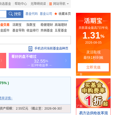
自选基金
|
帮助中心
无障碍阅读
|
网站导航
|
基金代码
基金公司
★
收藏本页
基金交易
活期宝
指数宝
稳健理财
高端理财
基金超市
基金导购
收益排行
热销基金
五星基金
手机访问当前基金品种页
.75% )
费率详情>
资产规模：
2.55亿元 （截止至：2026-06-30）