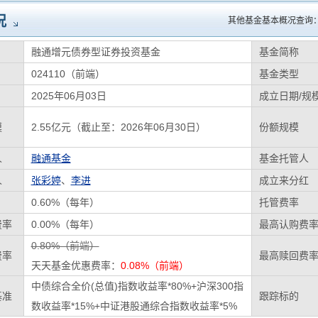
况
其他基金基本概况查询
融通增元债券型证券投资基金
基金简称
024110（前端）
基金类型
2025年06月03日
成立日期/规
模
2.55亿元（截止至：2026年06月30日）
份额规模
人
融通基金
基金托管人
人
张彩婷
、
李进
成立来分红
0.60%（每年）
托管费率
费率
0.00%（每年）
最高认购费
0.80%（前端）
费率
最高赎回费
天天基金优惠费率：
0.08%（前端）
中债综合全价(总值)指数收益率*80%+沪深300指
基准
跟踪标的
数收益率*15%+中证港股通综合指数收益率*5%