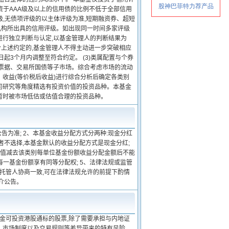
投资于AAA级及以上的信用债的比例不低于全部信用
级,无债项评级的以主体评级为准,短期融资券、超短
机构所出具的信用评级。如出现同一时间多家评级
进行独立判断与认定,以基金管理人的判断结果为
上述约定的,基金管理人不得主动进一步突破相应
起3个月内调整至符合约定。 (3)类属配置与个券
行票据、交易所国债等子市场。综合考虑市场的流动
收益(等价税后收益)进行综合分析后确定各类别
司研究等角度精选有投资价值的投资品种。本基金
暂时被市场低估或估值合理的投资品种。
告为准; 2、本基金收益分配方式分两种:现金分红
者不选择,本基金默认的收益分配方式是现金分红;
净值减去该类别每单位基金份额收益分配金额后不能
每一基金份额享有同等分配权; 5、法律法规或监管
金托管人协商一致,可在法律法规允许的前提下酌情
介公告。
基金可投资港股通标的股票,除了需要承担与内地证
、市场制度以及交易规则等差异带来的特有风险。