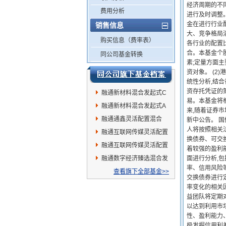
经济周期的不
费用分析
进行及时调整。
金在进行行业
销售信息
大、竞争格局
购买信息（费率表）
各行业的配置
合。本基金个
同公司基金转换
素;定量方面
资对象。 (
统性分析,结合
资存托凭证的
融通新材料混合发起式C
易。本基金将
融通新材料混合发起式A
来,随着证券
融通通鑫灵活配置混合
新中公告。 
人将按照相关
融通互联网传媒灵活配置
换债券、可交
混合C
融通互联网传媒灵活配置
着较强的盈利
混合A
融通数字经济臻选混合发
面进行分析,
率、信用风险
起式A
查看旗下全部基金>>
交换债券进行定
率变化的相关
益团队将定期
以达到利用市
性、盈利能力
极发掘信用利