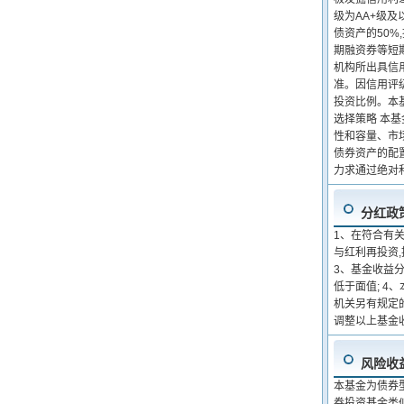
级为AA+级及
债资产的50%
期融资券等短
机构所出具信
准。因信用评
投资比例。本
选择策略 本
性和容量、市
债券资产的配
力求通过绝对
分红政
1、在符合有关
与红利再投资
3、基金收益
低于面值; 4
机关另有规定
调整以上基金
风险收
本基金为债券
券投资基金类