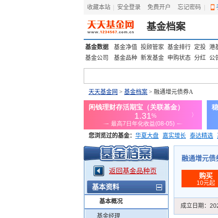
收藏本站
|
安全登录
|
免费开户
忘记密码
|
基金档案
基金数据
基金净值
投顾管家
基金排行
定投
港
基金公司
基金品种
新发基金
申购状态
分红
公
天天基金网
>
基金档案
> 融通增元债券A
您浏览过的基金：
华夏大盘
嘉实增长
泰达精选
添富优势
华安宏利
上证180价值ETF
上投优势
融通增元债券A
返回基金品种页
购买
10元起
基本资料
基本概况
成立日期：
20
基金经理