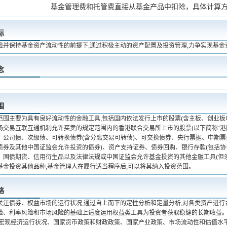
基金管理费和托管费直接从基金产品中扣除，具体计算
标
险并保持基金资产流动性的前提下,通过积极主动的资产配置及投资管理,力争实现基金
念
围
范围主要为具有良好流动性的金融工具,包括国内依法发行上市的股票(含主板、创业板
场交易互联互通机制允许买卖的规定范围内的香港联合交易所上市的股票(以下简称“港股
、公司债、次级债、可转换债券(含分离交易可转债)、可交换债券、央行票据、中期
债券及其他中国证监会允许投资的债券)、资产支持证券、债券回购、银行存款(包括协
、国债期货、信用衍生品以及法律法规或中国证监会允许基金投资的其他金融工具(但须
基金投资其他品种,基金管理人在履行适当程序后,可以将其纳入投资范围。
略
关注债券、权益市场的运行状况,通过自上而下的定性分析和定量分析,对各类资产进行
险、利率风险和市场风险的基础上适度运用权益类工具为投资者获取稳健的长期收益。
析宏观经济运行状况、国家货币政策和财政政策、国家产业政策、市场流动性和估值水