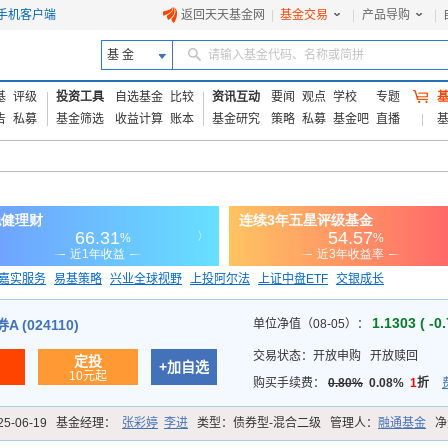
手机客户端
返回天天基金网
|
基金交易
|
产品导购
|
基 金
请输入基金代码、名称或简拼
基
评级
投资工具
自选基金
比较
资讯互动
要闻
观点
学校
专题
告
私募
基金筛选
收益计算
账本
基金研究
策略
私募
基金吧
直播
嘉实服务
易基策略
兴业全球视野
上投阿尔法
上证中盘ETF
交银成长
信诚蓝筹
1.1303 ( -0
 (024110)
单位净值（08-05）：
交易状态：
开放申购
开放赎回
定投
+加自选
10元起
购买手续费：
0.80%
0.08%
1
折
25-06-19
基金经理：
张彩婷
李进
类型：
债券型-混合二级
管理人：
融通基金
净