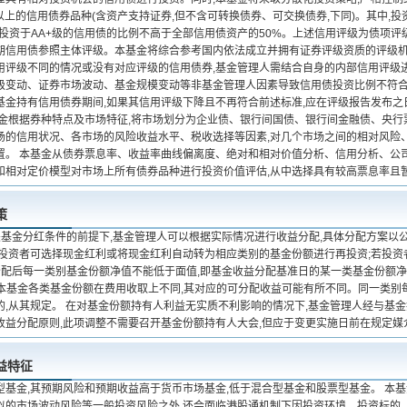
以上的信用债券品种(含资产支持证券,但不含可转换债券、可交换债券,下同)。其中,
,投资于AA+级的信用债的比例不高于全部信用债资产的50%。上述信用评级为债项评
期信用债参照主体评级。本基金将综合参考国内依法成立并拥有证券评级资质的评级
用评级不同的情况或没有对应评级的信用债券,基金管理人需结合自身的内部信用评级
级变动、证券市场波动、基金规模变动等非基金管理人因素导致信用债投资比例不符合
基金持有信用债券期间,如果其信用评级下降且不再符合前述标准,应在评级报告发布之日
基金根据券种特点及市场特征,将市场划分为企业债、银行间国债、银行间金融债、央
场的信用状况、各市场的风险收益水平、税收选择等因素,对几个市场之间的相对风险、
置。 本基金从债券票息率、收益率曲线偏离度、绝对和相对价值分析、信用分析、公
和相对定价模型对市场上所有债券品种进行投资价值评估,从中选择具有较高票息率且
策
基金分红条件的前提下,基金管理人可以根据实际情况进行收益分配,具体分配方案以公
,投资者可选择现金红利或将现金红利自动转为相应类别的基金份额进行再投资;若投资
分配后每一类别基金份额净值不能低于面值,即基金收益分配基准日的某一类基金份额
、本基金各类基金份额在费用收取上不同,其对应的可分配收益可能有所不同。同一类别
的,从其规定。 在对基金份额持有人利益无实质不利影响的情况下,基金管理人经与基
收益分配原则,此项调整不需要召开基金份额持有人大会,但应于变更实施日前在规定媒
益特征
型基金,其预期风险和预期收益高于货币市场基金,低于混合型基金和股票型基金。 本
似的市场波动风险等一般投资风险之外,还会面临港股通机制下因投资环境、投资标的