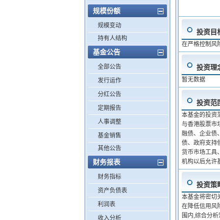
规模份额
规模变动
投资目
持有人结构
在严格控制风
基金公告
全部公告
投资理
暂无数据
发行运作
分红公告
投资范
定期报告
本基金的投资
人事调整
与香港股票市
融债、企业债
基金销售
债、政府支持
其他公告
货币市场工具
财务报表
机构以后允许
财务指标
投资策
资产负债表
本基金将密切
利润表
在降低信用风
围内,综合分
收入分析