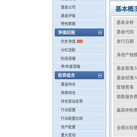
基金公司
基本概
基金评级
基金全称
特色数据
基金代码
净值回报
发行日期
历史净值
分红送配
净资产规
阶段涨幅
季/年度涨幅
基金管理
投资组合
基金经理
基金持仓
管理费率
债券持仓
销售服务
持仓变动走势
最高申购
行业配置
行业配置比较
资产配置
业绩比较
重大变动