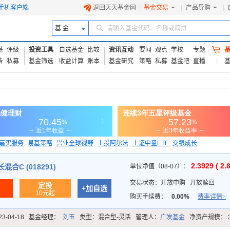
手机客户端
返回天天基金网
|
基金交易
|
产品导购
|
基 金
请输入基金代码、名称或简拼
基
评级
投资工具
自选基金
比较
资讯互动
要闻
观点
学校
专题
告
私募
基金筛选
收益计算
账本
基金研究
策略
私募
基金吧
直播
嘉实服务
易基策略
兴业全球视野
上投阿尔法
上证中盘ETF
交银成长
信诚蓝筹
2.3929 ( 2.
合C (018291)
单位净值（08-07）：
交易状态：
开放申购
开放赎回
定投
+加自选
10元起
购买手续费：
0.00%
费率详情>
23-04-18
基金经理：
刘玉
类型：
混合型-灵活
管理人：
广发基金
净资产规模：