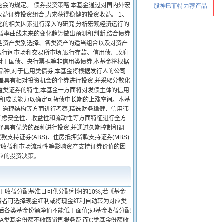
会的规定。 债券投资策略 本基金通过对国内外宏
益证券投资组合,力求获得稳健的投资收益。 1、
变化的相关因素进行深入的研究,分析宏观经济运行的
益率曲线未来的变化趋势做出预测和判断,结合债券
包括资产类别选择、各类资产的适当组合以及对资产
银行间市场和交易所市场,银行存款、信用债、政府
对于国债、央行票据等非信用类债券,本基金将根据
品种;对于信用类债券,本基金将根据发行人的公司
差具有相对投资机会的个券进行投资,并采取分散化
益类证券的特性,本基金一方面将对发债主体的信用
利和成长能力以确定可转债中长期的上涨空间。本基
、治理结构等方面进行考察,精选财务稳健、信用违
考虑安全性、收益性和流动性等方面特征进行全方
择具有优势的品种进行投资,并通过久期控制和调
持证券(ABS)、住房抵押贷款支持证券(MBS)
偿收益和市场流动性等影响资产支持证券价值的因
应的投资决策。
于收益分配基准日可供分配利润的10%,若《基金
投资者可选择现金红利或将现金红利自动转为对应类
配后各类基金份额净值不能低于面值;即基金收益分配
A类基金份额不收取销售服务费,而C类基金份额收