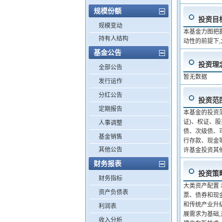
规模份额
投资目
规模变动
本基金力图把
持有人结构
动性的前提下
基金公告
投资理
全部公告
暂无数据
发行运作
分红公告
投资范
定期报告
本基金的投资
证)、权证、
人事调整
债、次级债、
基金销售
行存款、现金
其他公告
许基金投资其
财务报表
投资策
财务指标
大类资产配置
资产负债表
票、债券和现
和传统产业升
利润表
展需求为基础
收入分析