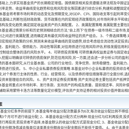
基础上,力求实现基金资产的长期稳定增值。国债期货相关投资遵循法律法规及中国证监
利率走势、收益率曲线变化趋势和信用风险变化等因素进行综合分析,构建和调整固定收
 本基金将考察市场利率的动态变化及预期变化,对GDP、CPI、国际收支等引起利率
在此基础上判断包括财政政策、货币政策在内的宏观经济政策取向,对市场利率水平和收
结构及变化趋势,确定固定收益类资产的久期配置。 2、类属配置策略 类属配置主要
本基金通过情景分析和历史预测相结合的方法,“自上而下”在债券一级市场和二级市场,
别之间进行类属配置,进而确定具有最优风险收益特征的资产组合。 3、个券选择策略 
和宏观经济政策的分析,预测未来收益率曲线的变动趋势,综合考虑组合流动性决定投资
性、盈利能力、偿债能力、流动性等因素,对信用债进行信用风险评估,积极发掘信用利
格控制组合整体的违约风险水平。 4、可转债投资策略 可转债兼具权益类证券与固定收
入挖掘以明确该可转债的债底保护,防范信用风险,另一方面,还会进一步分析公司的盈
债的基本面研究,从行业基本面、公司的行业地位、竞争优势、财务稳健性、盈利能力
转债进行投资。 5、中小企业私募债券投资策略 本基金对中小企业私募债的投资综合
较,对个券发行主体的性质、行业、经营情况、以及债券的增信措施等进行全面分析,选
资来管理组合的风险。 6、资产支持证券投资策略 资产支持证券主要包括资产抵押贷款支
本基金将重点对市场利率、发行条款、支持资产的构成及质量、提前偿还率、风险补
并辅助采用蒙特卡洛方法等数量化定价模型,评估资产支持证券的相对投资价值并做出相
策
关基金分红条件的前提下,本基金每年收益分配次数最多为6次,每次收益分配比例不得低
满3个月可不进行收益分配; 2、本基金收益分配方式分两种:现金分红与红利再投资,
进行再投资;若投资者不选择,本基金默认的收益分配方式是现金分红; 3、基金收益分
基金份额净值减去每单位该类基金份额收益分配金额后不能低于面值。 4、由于本基金