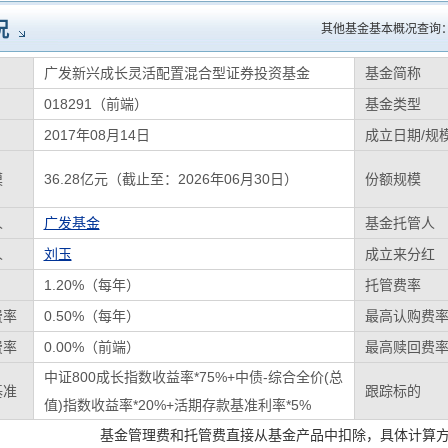
况
其他基金基本概况查询
广发新兴成长灵活配置混合型证券投资基金
基金简称
018291（前端）
基金类型
2017年08月14日
成立日期/规
模
36.28亿元（截止至：2026年06月30日）
份额规模
人
广发基金
基金托管人
人
刘玉
成立来分红
1.20%（每年）
托管费率
费率
0.50%（每年）
最高认购费
费率
0.00%（前端）
最高赎回费
中证800成长指数收益率*75%+中债-综合全价(总
基准
跟踪标的
值)指数收益率*20%+活期存款基准利率*5%
基金管理费和托管费直接从基金产品中扣除，具体计算