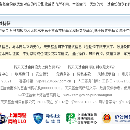
,各基金份额类别对应的可分配收益将有所不同。本基金同一类别的每一基金份额享有同等
益特征
型基金,其预期收益及风险水平高于货币市场基金和债券型基金,低于股票型基金,属于
多信息，与本网站立场无关。天天基金网不保证该信息（包括但不限于文字、数据及
本网站证实，不对您构成任何投资决策建议，据此操作，风险自担。数据来源：东方财富
将天天基金网设为上网首页吗？
将天天基金网添加到收藏夹吗？
究中心
|
联系我们
|
安全指引
|
免责条款
|
隐私条款
|
风险提示函
|
意见
95021
|
客服邮箱：
vip@1234567.com.cn
|
人工服务时间：工作日 7:30-21:30 
监会批准的基金销售机构[000000303]
。天天基金网所载文章、数据仅供参考，使
中国证监会上海监管局网址：
www.csrc.gov.cn/pub/shanghai
 上海天天基金销售有限公司 2011-现在 沪ICP证：沪B2-20130026
网站备案号：沪ICP备1