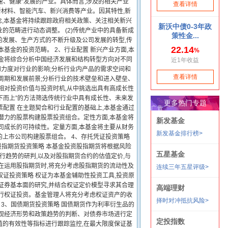
、健康”发展的产业。具体而言,涉及的相关产业
材料、智能汽车、新兴消费等产业。因其特性,新
念,本基金将持续跟踪政府相关政策、关注相关新兴
范畴进行动态调整。 (2)传统产业中的具备新成
的发展、生产方式的不断升级及公司发展的转型,传
基金的投资范畴。 2、行业配置 新兴产业方面,本
基金将综合分析中国经济发展和结构转型方向对不同
力度对行业的影响;分析行业内产品的需求空间和
周期和发展前景;分析行业的技术壁垒和进入壁垒、
相对投资价值与投资时机,从中挑选出具有高成长性
自下而上”的方法筛选传统行业中具有成长性、未来发
票配置 在主题契合和行业配置的基础上,本基金通过
潜力的股票构建股票投资组合。定性方面,本基金将
司成长的可持续性。定量方面,本基金将主要从财务
上市公司构建股票组合。 4、存托凭证投资策略
股指期货投资策略 本基金投资股指期货将根据风险
行趋势的研判,以及对股指期货合约的估值定价,与
在运用股指期货时,将充分考虑股指期货的流动性及
权证投资策略 权证为本基金辅助性投资工具,投资原
证券基本面的研究,并结合权证定价模型寻求其合理
进行权证投资。基金管理人将充分考虑权证资产的收
 3、国债期货投资策略 国债期货作为利率衍生品的
宏观经济形势和政策趋势的判断、对债券市场进行定
值的有效性等指标进行跟踪监控,在最大限度保证基