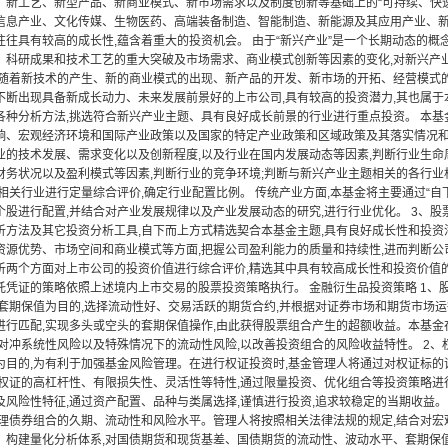
、新工艺、新型产品、新商业模式、新市场需求以及制度创新等基础上的“可持续、快速
信息产业、文化传媒、生物医药、高端装备制造、智能制造、新能源及其应用产业、新
往往具有较高的成长性,蕴含着重大的投资机会。 由于“新兴产业”是一个长期动态的概
、科研成果和技术工艺的重大突破及市场需求、商业模式创新等因素的变化,对新兴产业的
 随着新技术的产生、新的商业模式的出现、新产品的开发、新市场的开拓、经营模式
不断出现具备新成长动力、未来发展前景好的上市公司,具有较高的投资潜力,其也属于本
各种分析方法,挑选符合新兴产业主题、具有良好成长前景的行业进行重点投资。 本
响、宏观经济环境和国际产业政策以及国家的特定产业政策和区域政策及其落实情况和
业的技术发展、需求变化以及创新程度,以及行业在国内发展动态等因素,判断行业生命
财务状况以及盈利模式等因素,判断行业的竞争环境;判断与新兴产业主题相关的各行业
对相关行业进行定量综合评价,确定行业配置比例。 传统产业方面,本基金将主要通过“
个股进行配置,并结合对产业发展规律以及产业发展动态的研究,进行行业优化。 3、股
析方法及其它投资分析工具,自下而上方式精选契合本基金主题,具有良好成长性和投资
资源优势、市场空间和商业模式等方面,把握公司盈利能力的质量和持续性,进而判断公
析两个方面对上市公司的投资价值进行综合评价,精选其中具有较高成长性和投资价值的
托凭证的策略依照上述境内上市交易的股票投资策略执行。 金融衍生品投资策略 1、
以套期保值为目的,选择流动性好、交易活跃的期货合约,并根据对证券市场和期货市场运
进行匹配,实现多头或空头的套期保值操作,由此获得股票组合产生的超额收益。本基金
,对冲系统性风险以及特殊情况下的流动性风险,以改善投资组合的风险收益特性。 2、
为目的,为有利于加强基金风险管理。在进行权证投资时,基金管理人将通过对权证标的
据权证的高杠杆性、有限损失性、灵活性等特性,通过限量投资、优化组合等投资策略
及风险性特征,通过资产配置、品种与类属选择,谨慎进行投资,追求较稳定的当期收益。
管理债券组合的久期、流动性和风险水平。管理人将按照相关法律法规的规定,结合对
。构建量化分析体系,对国债期货和现货基差、国债期货的流动性、波动水平、套期保