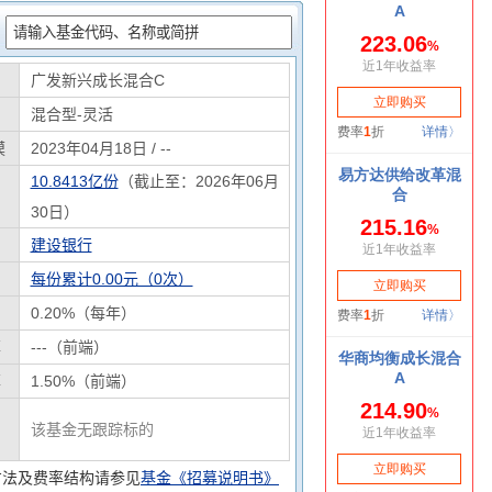
：
广发新兴成长混合C
混合型-灵活
模
2023年04月18日 / --
10.8413亿份
（截止至：2026年06月
30日）
建设银行
每份累计0.00元（0次）
0.20%（每年）
率
---（前端）
率
1.50%（前端）
该基金无跟踪标的
方法及费率结构请参见
基金《招募说明书》