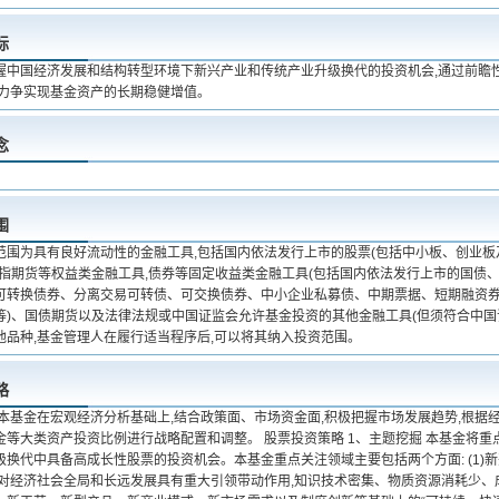
标
握中国经济发展和结构转型环境下新兴产业和传统产业升级换代的投资机会,通过前瞻
,力争实现基金资产的长期稳健增值。
念
围
范围为具有良好流动性的金融工具,包括国内依法发行上市的股票(包括中小板、创业
股指期货等权益类金融工具,债券等固定收益类金融工具(包括国内依法发行上市的国债
可转换债券、分离交易可转债、可交换债券、中小企业私募债、中期票据、短期融资
等)、国债期货以及法律法规或中国证监会允许基金投资的其他金融工具(但须符合中国
他品种,基金管理人在履行适当程序后,可以将其纳入投资范围。
略
 本基金在宏观经济分析基础上,结合政策面、市场资金面,积极把握市场发展趋势,根据
金等大类资产投资比例进行战略配置和调整。 股票投资策略 1、主题挖掘 本基金将
级换代中具备高成长性股票的投资机会。本基金重点关注领域主要包括两个方面: (1)
,对经济社会全局和长远发展具有重大引领带动作用,知识技术密集、物质资源消耗少、