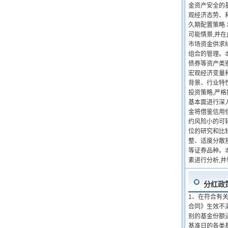
金资产安全的
观经济态势、
久期配置策略
可能情景,并
市场资金供求
组合的管理。
债券等资产类
宏观经济变量
背景、行业特
投资策略,严
基本面进行深
金将借鉴信用
约风险小的可
位的研究和比
整、适度分散投
等证券品种。
素进行分析,
分红政
1、在符合有
合同》生效不
别的基金份额
基准日的各类