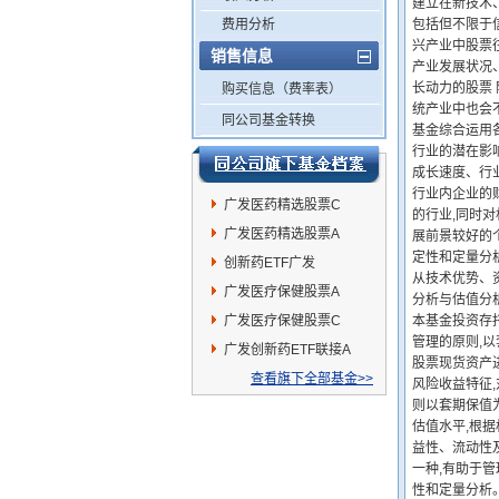
建立在新技术
费用分析
包括但不限于
兴产业中股票
销售信息
产业发展状况
长动力的股票
购买信息（费率表）
统产业中也会
同公司基金转换
基金综合运用
行业的潜在影
成长速度、行
行业内企业的
广发医药精选股票C
的行业,同时
广发医药精选股票A
展前景较好的
定性和定量分
创新药ETF广发
从技术优势、
广发医疗保健股票A
分析与估值分
广发医疗保健股票C
本基金投资存
管理的原则,
广发创新药ETF联接A
股票现货资产
查看旗下全部基金>>
风险收益特征
则以套期保值
估值水平,根
益性、流动性
一种,有助于
性和定量分析