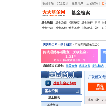
收藏本站
|
安全登录
|
免费开户
忘记密码
|
基金档案
基金数据
基金净值
投顾管家
基金排行
定投
港
基金公司
基金品种
新发基金
申购状态
分红
公
天天基金网
>
基金档案
> 广发新兴成长混合C
您浏览过的基金：
华夏大盘
嘉实增长
泰达精选
添富优势
华安宏利
上证180价值ETF
上投优势
广发新兴成长混
返回基金品种页
购买
10元起
基本资料
基本概况
成立日期：
20
基金经理