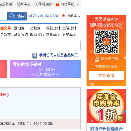
自选基金
|
帮助中心
无障碍阅读
|
网站导航
|
基金代码
基金公司
★
收藏本页
基金交易
活期宝
指数宝
稳健理财
高端理财
基金超市
基金导购
收益排行
热销基金
五星基金
手机访问当前基金品种页
69% )
36.28亿元 （截止至：2026-06-30）