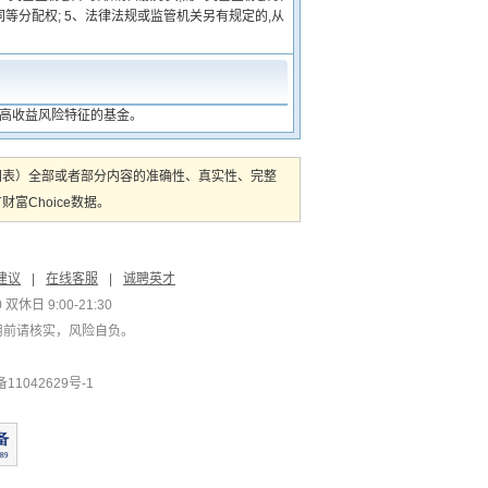
分配权; 5、法律法规或监管机关另有规定的,从
中高收益风险特征的基金。
图表）全部或者部分内容的准确性、真实性、完整
Choice数据。
建议
|
在线客服
|
诚聘英才
双休日 9:00-21:30
用前请核实，风险自负。
1042629号-1