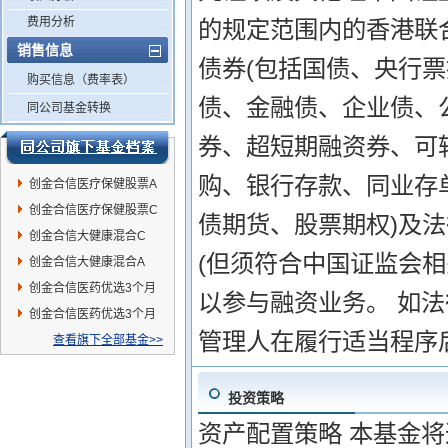
费用分析
的规定范围内的香港联合
销售信息
债券(包括国债、央行
购买信息（费率表）
债、金融债、企业债、
同公司基金转换
券、超短期融资券、可
购、银行存款、同业存
创金合信医疗保健股票A
创金合信医疗保健股票C
债期货、股票期权)及
创金合信大健康混合C
(但须符合中国证监会相
创金合信大健康混合A
创金合信医药优选3个月
以参与融资业务。 如
持有混合A
创金合信医药优选3个月
管理人在履行适当程序
持有混合C
查看旗下全部基金>>
投资策略
资产配置策略 本基金将