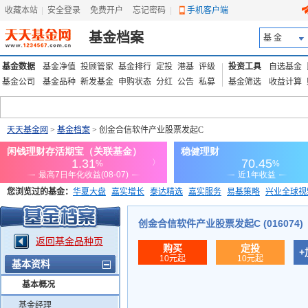
收藏本站
|
安全登录
|
免费开户
忘记密码
|
手机客户端
基金档案
基 金
基金数据
基金净值
投顾管家
基金排行
定投
港基
评级
投资工具
自选基金
基金公司
基金品种
新发基金
申购状态
分红
公告
私募
基金筛选
收益计算
天天基金网
>
基金档案
> 创金合信软件产业股票发起C
您浏览过的基金：
华夏大盘
嘉实增长
泰达精选
嘉实服务
易基策略
兴业全球视
添富优势
华安宏利
上证180价值ETF
上投优势
信诚蓝筹
创金合信软件产业股票发起C (016074)
返回基金品种页
购买
定投
+
10元起
10元起
基本资料
基本概况
基金经理