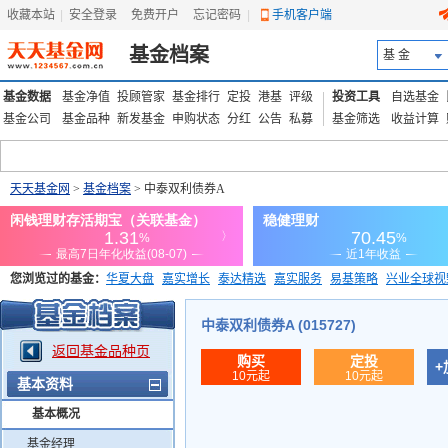
收藏本站
|
安全登录
|
免费开户
忘记密码
|
手机客户端
基金档案
基 金
基金数据
基金净值
投顾管家
基金排行
定投
港基
评级
投资工具
自选基金
基金公司
基金品种
新发基金
申购状态
分红
公告
私募
基金筛选
收益计算
天天基金网
>
基金档案
> 中泰双利债券A
您浏览过的基金：
华夏大盘
嘉实增长
泰达精选
嘉实服务
易基策略
兴业全球视
添富优势
华安宏利
上证180价值ETF
上投优势
信诚蓝筹
中泰双利债券A (015727)
返回基金品种页
购买
定投
+
10元起
10元起
基本资料
基本概况
基金经理