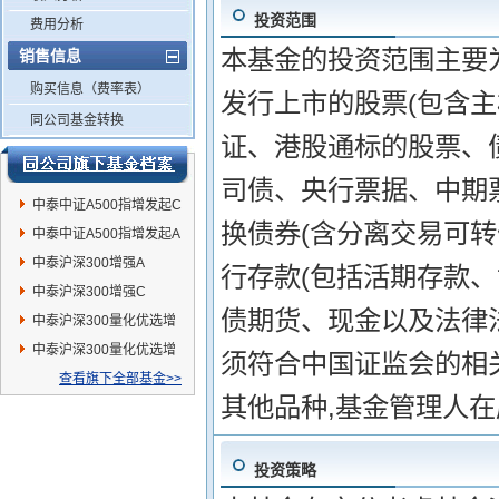
投资范围
费用分析
本基金的投资范围主要
销售信息
购买信息（费率表）
发行上市的股票(包含
同公司基金转换
证、港股通标的股票、
司债、央行票据、中期
中泰中证A500指增发起C
换债券(含分离交易可转
中泰中证A500指增发起A
中泰沪深300增强A
行存款(包括活期存款
中泰沪深300增强C
债期货、现金以及法律
中泰沪深300量化优选增
强A
中泰沪深300量化优选增
须符合中国证监会的相
强C
查看旗下全部基金>>
其他品种,基金管理人
投资策略