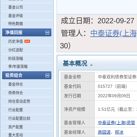
基金公司
基金评级
成立日期：
2022-09-27
特色数据
管理人：
中泰证券(上海
净值回报
历史净值
30）
分红送配
阶段涨幅
基本概况
季/年度涨幅
投资组合
基金全称
中泰双利债券型证券
基金持仓
基金代码
015727（前端）
债券持仓
发行日期
2022年09月09日
持仓变动走势
净资产规模
1.51亿元（截止至：2
行业配置
行业配置比较
基金管理人
中泰证券(上海)资管
资产配置
基金经理人
商园波
、
程冰
重大变动