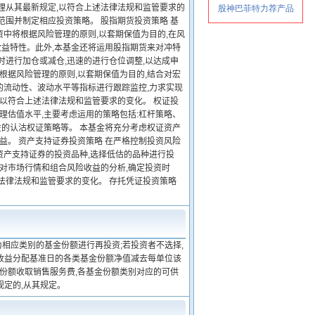
理从其最新规定,以符合上述法律法规和监管要求的
范围并制定相应投资策略。 股指期货投资策略 基
中将根据风险管理的原则,以套期保值为目的,在风
收益特性。此外,本基金还将运用股指期货来对冲特
时进行加仓或减仓,迅速的进行仓位调整,以达成申
根据风险管理的原则,以套期保值为目的,结合对宏
的流动性、波动水平等指标进行跟踪监控,力求实现
,以符合上述法律法规和监管要求的变化。 权证投
理估值水平,主要考虑运用的策略包括:杠杆策略、
的认沽权证策略等。 本基金将充分考虑权证资产
益。 资产支持证券投资策略 在严格控制投资风险
资产支持证券的投资品种,选择低估的品种进行投
于对市场行情和组合风险收益的分析,确定投资时
法律法规和监管要求的变化。 存托凭证投资策略
相应类别的基金份额进行再投资;若投资者不选择,
金收益分配基准日的各类基金份额净值减去每单位该
金份额收取销售服务费,各基金份额类别对应的可供
规定的,从其规定。