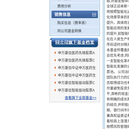
据,对基金整
费用分析
全球正迎来新
将按照智能化
销售信息
化场景带来的
提升。具体而
购买信息（费率表）
智能应用的发
同公司基金转换
的提升,如智
化在人类生产
序后适时对相
本基金所覆盖
申万菱信医药先锋股票A
会优先考虑,同
申万菱信医药先锋股票C
一支智能化革
智能化发展的
申万菱信中证申万医药生
票池。 公司
物指数(LOF)C
申万菱信中证申万医药生
团队执行力的
物指数(LOF)A
申万菱信智能驱动股票C
否取得成功也
尽量避免投资
申万菱信智能驱动股票A
平,清晰的现
查看旗下全部基金>>
有明确的成长
的结合,并积
期、银行间市
兼具权益类证
着较高上涨潜
按照风险管理