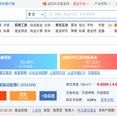
手机客户端
返回天天基金网
|
基金交易
|
产品导购
|
基 金
请输入基金代码、名称或简拼
基
评级
投资工具
自选基金
比较
资讯互动
要闻
观点
学校
专题
告
私募
基金筛选
收益计算
账本
基金研究
策略
私募
基金吧
直播
嘉实服务
易基策略
兴业全球视野
上投阿尔法
上证中盘ETF
交银成长
信诚蓝筹
8.9268 ( 4.
动股票C (015159)
单位净值（08-07）：
交易状态：
开放申购
开放赎回
定投
+加自选
10元起
购买手续费：
0.00%
费率详情>
22-02-25
基金经理：
卜忠林
类型：
股票型
管理人：
申万菱信基金
净资产规模