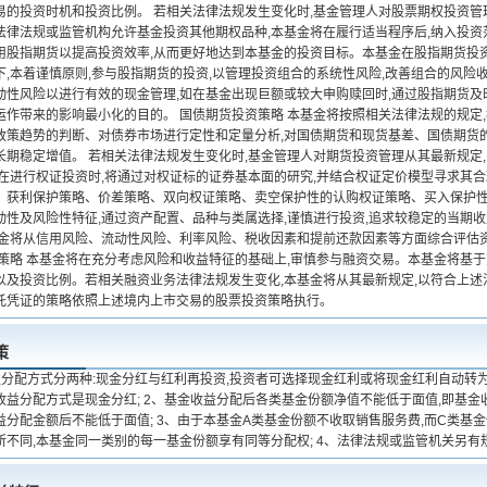
易的投资时机和投资比例。 若相关法律法规发生变化时,基金管理人对股票期权投资管
法律法规或监管机构允许基金投资其他期权品种,本基金将在履行适当程序后,纳入投资
用股指期货以提高投资效率,从而更好地达到本基金的投资目标。本基金在股指期货投资
下,本着谨慎原则,参与股指期货的投资,以管理投资组合的系统性风险,改善组合的风险
动性风险以进行有效的现金管理,如在基金出现巨额或较大申购赎回时,通过股指期货及
运作带来的影响最小化的目的。 国债期货投资策略 本基金将按照相关法律法规的规定,
政策趋势的判断、对债券市场进行定性和定量分析,对国债期货和现货基差、国债期货
长期稳定增值。 若相关法律法规发生变化时,基金管理人对期货投资管理从其最新规定
金在进行权证投资时,将通过对权证标的证券基本面的研究,并结合权证定价模型寻求其合
、获利保护策略、价差策略、双向权证策略、卖空保护性的认购权证策略、买入保护性
动性及风险性特征,通过资产配置、品种与类属选择,谨慎进行投资,追求较稳定的当期收
基金将从信用风险、流动性风险、利率风险、税收因素和提前还款因素等方面综合评估
资策略 本基金将在充分考虑风险和收益特征的基础上,审慎参与融资交易。本基金将基
以及投资比例。若相关融资业务法律法规发生变化,本基金将从其最新规定,以符合上述
托凭证的策略依照上述境内上市交易的股票投资策略执行。
策
益分配方式分两种:现金分红与红利再投资,投资者可选择现金红利或将现金红利自动转为
收益分配方式是现金分红; 2、基金收益分配后各类基金份额净值不能低于面值,即基
益分配金额后不能低于面值; 3、由于本基金A类基金份额不收取销售服务费,而C类基
所不同,本基金同一类别的每一基金份额享有同等分配权; 4、法律法规或监管机关另有