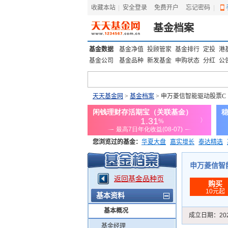
收藏本站
|
安全登录
|
免费开户
忘记密码
|
基金档案
基金数据
基金净值
投顾管家
基金排行
定投
港
基金公司
基金品种
新发基金
申购状态
分红
公
天天基金网
>
基金档案
> 申万菱信智能驱动股票C
您浏览过的基金：
华夏大盘
嘉实增长
泰达精选
添富优势
华安宏利
上证180价值ETF
上投优势
申万菱信智能驱
返回基金品种页
购买
10元起
基本资料
基本概况
成立日期：
20
基金经理