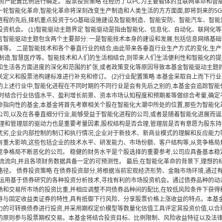
体资产配置比例进行确定。 股票投资策略 在经历了以PC为主要载体的互联网革命和智
一轮智能化革命,智能化革命将深刻改变生产制造和人类生活的方方面面,即将到来的5
进程的先后,择机重点投资于5G基础设施建设及智能制造、智能安防、智能汽车、智
投资机会。 (1)智能驱动主题界定 智能驱动是指由智能化、信息化、自动化、联网化
言智能驱动主题包含两个主要部分: 一是智能技术本身的建设和发展,包括信息网络基
展等。 二是智能技术和各个垂直行业的结合,由此带来各垂直行业生产方式的变化,生
能制造,智慧医疗等。智能技术和人们的生活相结合,则带来人们生活便利性和智能化的提
和生活各方面进度的深化和范围的扩张,或者政策变化等原因导致本基金智能驱动主题
关定义和股票池构建标准进行补充和修订。 (2)行业配置策略 本基金采取自上而下行
的上述行业中,智能化进程在不同时期的不同行业是会有先后之别的,本基金会追踪智能
时结合行业估值水平、盈利增长前景、资本市场认知程度和预期差等做综合考量,确定不同
命指向性的基金,本基金将首先考察相关个股在智能化大潮中所处的位置,那些为智能
公司,以及在各垂直细分行业,能够受益于智能化进程的公司,或者是随着智能化进展而
治理和管理层的驱动力也是重要考量因素,股权结构是否合理,管理层是否有意愿为股东
优劣,企业内部控制的制订和执行情况,企业对于新技术、新商业模式的理解和反应能力
有重大影响,这些包括企业的技术水平、研发能力、市场份额、客户结构等;从竞争格局
竞争格局不断恶化的公司。 稳健的财务水平是个股选择的重要参考,公司应具备基本稳
金流流向,并且各项财务数据具备一定的可预测性。 最后,在智能化革命的背景下,理想
路径。 债券投资策略 在债券投资部分,将根据当前宏观经济形势、金融市场环境,通
极运用基于债券研究的各种投资分析技术,寻找有利的市场投资机会。通过债券品种的动
场和交易所市场的投资比重,并相应调整不同债券品种间的配比,在较低风险条件下获得
券与固定收益类证券的特性,具有抵御下行风险、分享股票价格上涨收益的特点。本基
力的可转换债券进行投资,并采用期权定价模型等数量化估值工具评定其投资价值,以合
的原则参与股票期权交易。本基金将结合投资目标、比例限制、风险收益特征以及法律