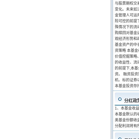
与股票期权交
变化。未来如
金管理人可运
险可控的前提
殊情况下的流
购赎回对基金
观经济形势和
基金资产的中
资策略 本基
价值挖掘策略
的收益性、流
的前提下,本
资。 融资投
机、标的证券
本基金投资存
分红政
1、本基金收
本基金默认的
类基金份额收
分配利润将有