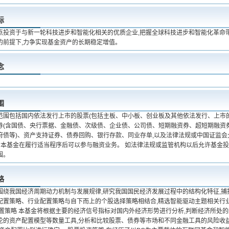
标
点投资于与新一轮科技进步和智能化相关的优质企业,把握全球科技进步和智能化革命
的前提下,力争实现基金资产的长期稳定增值。
念
围
范围包括国内依法发行上市的股票(包括主板、中小板、创业板及其他依法发行、上市
券(含国债、央行票据、金融债、次级债、企业债、公司债、短期融资券、超短期融资
府债等)、资产支持证券、债券回购、银行存款、同业存单,以及法律法规或中国证监会
。 本基金在履行适当程序后可以参与融资业务。 如法律法规或监管机构以后允许基金投
围。
略
围绕我国经济周期动力机制与发展规律,研究我国国民经济发展过程中的结构化特征,捕
配置策略、行业配置策略与自下而上的个股选择策略相结合,精选智能驱动主题相关行
配置策略 本基金将根据主要的经济信号指标对国内外经济形势进行分析,判断经济所处
论的资产配置模型等数量工具,分析和比较股票、债券等市场和不同金融工具的风险收益