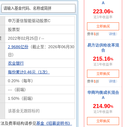
：
申万菱信智能驱动股票C
股票型
模
2022年02月25日 / --
2.9686亿份
（截止至：2026年06月30
日）
农业银行
每份累计0.46元（1次）
0.20%（每年）
率
---（前端）
率
1.50%（前端）
该基金无跟踪标的
方法及费率结构请参见
基金《招募说明书》