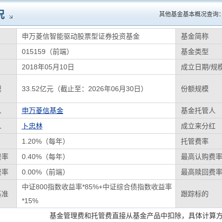
况
其他基金基本概况查询
申万菱信智能驱动股票型证券投资基金
基金简称
015159（前端）
基金类型
2018年05月10日
成立日期/规
模
33.52亿元（截止至：2026年06月30日）
份额规模
人
申万菱信基金
基金托管人
人
卜忠林
成立来分红
1.20%（每年）
托管费率
费率
0.40%（每年）
最高认购费
费率
0.00%（前端）
最高赎回费
中证800指数收益率*85%+中证综合债指数收益率
基准
跟踪标的
*15%
基金管理费和托管费直接从基金产品中扣除，具体计算