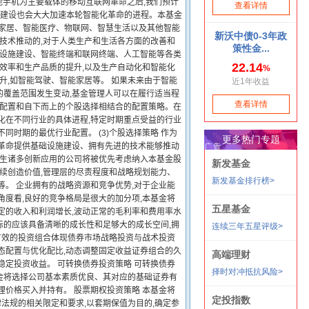
能手机为主要载体的移动互联网革命之后,我们预计
G建设也会大大加速本轮智能化革命的进程。本基金
能家居、智能医疗、物联网、智慧生活以及其他智能
等技术推动的,对于人类生产和生活各方面的改善和
础设施建设、智能终端和联网终端、人工智能等各类
产效率和生产品质的提升,以及生产自动化和智能化
升,如智能驾驶、智能家居等。 如果未来由于智能
的覆盖范围发生变动,基金管理人可以在履行适当程
业配置和自下而上的个股选择相结合的配置策略。在
化在不同行业的具体进程,特定时期重点受益的行业
时期的最优行业配置。 (3)个股选择策略 作为
化革命提供基础设施建设、拥有先进的技术能够推动
诞生诸多创新应用的公司将被优先考虑纳入本基金股
持续创造价值,管理层的尽责程度和战略规划能力、
等。 企业拥有的战略资源和竞争优势,对于企业能
角度看,良好的竞争格局是很大的加分项,本基金将
定的收入和利润增长,波动正常的毛利率和费用率水
的标的应该具备清晰的成长性和足够大的成长空间,拥
过有效的投资组合体现债券市场战略投资与战术投资
态配置与优化配比,动态调整固定收益证券组合的久
稳定投资收益。 可转换债券投资策略 可转换债券
金将选择公司基本素质优良、其对应的基础证券有
理价格买入并持有。 股票期权投资策略 本基金将
法规的相关限定和要求,以套期保值为目的,确定参