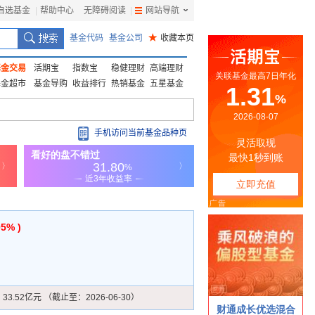
自选基金
|
帮助中心
无障碍阅读
|
网站导航
|
基金代码
基金公司
★
收藏本页
基金交易
活期宝
指数宝
稳健理财
高端理财
基金超市
基金导购
收益排行
热销基金
五星基金
手机访问当前基金品种页
05% )
：
33.52亿元 （截止至：2026-06-30）