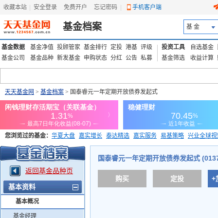
收藏本站
|
安全登录
|
免费开户
忘记密码
|
手机客户端
基金档案
基 金
基金数据
基金净值
投顾管家
基金排行
定投
港基
评级
投资工具
自选基金
基金公司
基金品种
新发基金
申购状态
分红
公告
私募
基金筛选
收益计算
天天基金网
>
基金档案
> 国泰睿元一年定期开放债券发起式
您浏览过的基金：
华夏大盘
嘉实增长
泰达精选
嘉实服务
易基策略
兴业全球视
添富优势
华安宏利
上证180价值ETF
上投优势
信诚蓝筹
国泰睿元一年定期开放债券发起式 (0137
返回基金品种页
购买
定投
+
基本资料
基本概况
基金经理