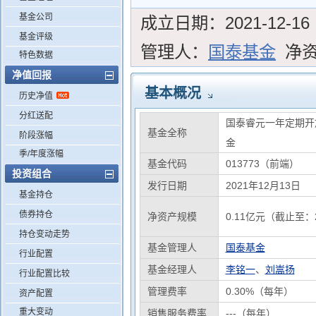
基金公司
成立日期：
2021-12-16
基金评级
管理人：
国泰基金
净
特色数据
净值回报
基本概况
历史净值
分红送配
国泰睿元一年定期开
基金全称
阶段涨幅
金
季/年度涨幅
基金代码
013773（前端）
投资组合
发行日期
2021年12月13日
基金持仓
债券持仓
净资产规模
0.11亿元（截止至：2
持仓变动走势
基金管理人
国泰基金
行业配置
基金经理人
李铭一
、
刘嵩扬
行业配置比较
管理费率
0.30%（每年）
资产配置
重大变动
销售服务费率
---（每年）