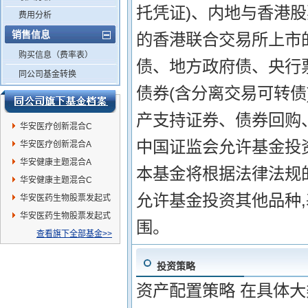
托凭证)、内地与香港
费用分析
销售信息
的香港联合交易所上市的
购买信息（费率表）
债、地方政府债、央行
同公司基金转换
债券(含分离交易可转债
产支持证券、债券回购
华安医疗创新混合C
中国证监会允许基金投
华安医疗创新混合A
华安健康主题混合A
本基金将根据法律法规
华安健康主题混合C
允许基金投资其他品种
华安医药生物股票发起式
A
华安医药生物股票发起式
围。
C
查看旗下全部基金>>
投资策略
资产配置策略 在具体