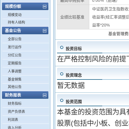
最高申购费率
0.00%（前端）
规模份额
中证医药卫生指数收益
规模变动
业绩比较基准
收益率(经汇率调整后
持有人结构
益率*20%
基金公告
基金管理费
全部公告
发行运作
投资目标
分红公告
在严格控制风险的前提
定期报告
人事调整
投资理念
基金销售
暂无数据
其他公告
财务报表
投资范围
财务指标
本基金的投资范围为具
资产负债表
利润表
股票(包括中小板、创
收入分析