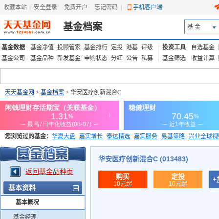
收藏本站
|
安全登录
|
免费开户
忘记密码
|
手机客户端
基金档案
基 金
基金数据
基金净值
投顾管家
基金排行
定投
港基
评级
投资工具
自选基金
基金公司
基金品种
新发基金
申购状态
分红
公告
私募
基金筛选
收益计算
天天基金网
>
基金档案
> 华安医疗创新混合C
您浏览过的基金：
华夏大盘
嘉实增长
泰达精选
嘉实服务
易基策略
兴业全球视
添富优势
华安宏利
上证180价值ETF
上投优势
信诚蓝筹
华安医疗创新混合C (013483)
返回基金品种页
购买
定投
+
10元起
10元起
基本资料
基本概况
基金经理