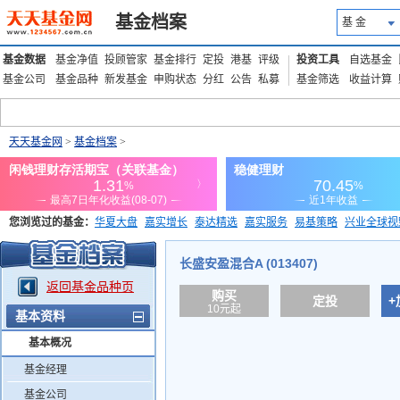
基金档案
基 金
基金数据
基金净值
投顾管家
基金排行
定投
港基
评级
投资工具
自选基金
基金公司
基金品种
新发基金
申购状态
分红
公告
私募
基金筛选
收益计算
天天基金网
>
基金档案
>
您浏览过的基金：
华夏大盘
嘉实增长
泰达精选
嘉实服务
易基策略
兴业全球视
添富优势
华安宏利
上证180价值ETF
上投优势
信诚蓝筹
长盛安盈混合A (013407)
返回基金品种页
购买
定投
+
10元起
基本资料
基本概况
基金经理
基金公司