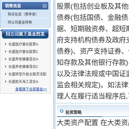
股票(包括创业板及其
销售信息
购买信息（费率表）
债券(包括国债、金融
同公司基金转换
据、短期融资券、超短
府支持机构债券及政府
长盛医疗量化股票A
债券)、资产支持证券
长盛医疗量化股票C
长盛养老健康混合A
知存款及其他银行存款
长盛养老健康混合C
以及法律法规或中国证
长盛转型升级主题灵活配
置混合
长盛航天海工混合A
监会相关规定)。如法
查看旗下全部基金>>
理人在履行适当程序后
投资策略
大类资产配置 在大类资