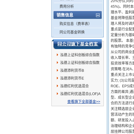
20%分位,同
费用分析
45%)。同
理水平、盈利能
销售信息
基金将降低股票
理人将及时调升
购买信息（费率表）
重点是行业配
同公司基金转换
定量分析为基
的股票。 本
有独特的竞争
从公司的商业
泓德上证科创板综合指数
收入增长率、
增强A
泓德上证科创板综合指数
投资效率等方面
资策略 在对
增强C
泓德添利货币B
重点关注上市公
泓德添利货币E
实力; (3)
泓德红利优选混合
ROE、EPS
方面的差异,
(LOF)C
泓德红利优选混合(LOF)A
型、成长型企
查看旗下全部基金>>
合的方法进行
关注精选层企业
营活动产生的现
额、研发投入
治理结构和企
层挂牌公司股