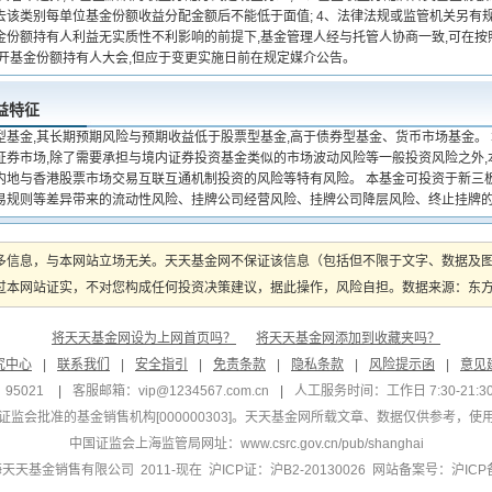
去该类别每单位基金份额收益分配金额后不能低于面值; 4、法律法规或监管机关另有规
金份额持有人利益无实质性不利影响的前提下,基金管理人经与托管人协商一致,可在
召开基金份额持有人大会,但应于变更实施日前在规定媒介公告。
益特征
型基金,其长期预期风险与预期收益低于股票型基金,高于债券型基金、货币市场基金。
证券市场,除了需要承担与境内证券投资基金类似的市场波动风险等一般投资风险之外
内地与香港股票市场交易互联互通机制投资的风险等特有风险。 本基金可投资于新三
易规则等差异带来的流动性风险、挂牌公司经营风险、挂牌公司降层风险、终止挂牌
多信息，与本网站立场无关。天天基金网不保证该信息（包括但不限于文字、数据及
本网站证实，不对您构成任何投资决策建议，据此操作，风险自担。数据来源：东方财富
将天天基金网设为上网首页吗？
将天天基金网添加到收藏夹吗？
究中心
|
联系我们
|
安全指引
|
免责条款
|
隐私条款
|
风险提示函
|
意见
95021
|
客服邮箱：
vip@1234567.com.cn
|
人工服务时间：工作日 7:30-21:30 
监会批准的基金销售机构[000000303]
。天天基金网所载文章、数据仅供参考，使
中国证监会上海监管局网址：
www.csrc.gov.cn/pub/shanghai
 上海天天基金销售有限公司 2011-现在 沪ICP证：沪B2-20130026
网站备案号：沪ICP备1