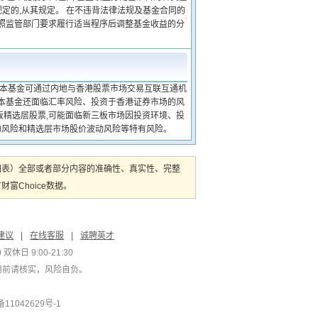
定的,从其规定。 在不违背法律法规及基金合同的
按照监管部门要求履行适当程序后调整基金收益的分
 本基金可通过内地与香港股票市场交易互联互通机
,本基金还面临汇率风险、投资于香港证券市场的风
板精选层股票,可能面临新三板市场因投资环境、投
的风险和精选层市场股价波动风险等特有风险。
图表）全部或者部分内容的准确性、真实性、完整
Choice数据。
建议
|
在线客服
|
诚聘英才
双休日 9:00-21:30
用前请核实，风险自负。
1042629号-1