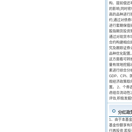
构、提前偿还
的影响,同时
高的品种进行
约,通过对债
进行套期保值
股指期货投资
通过对现货市
合约构建相应
究及跟踪证券
品种优化配置
这方面看可转
量有效地挖掘
素进行综合分
GDP、CP
观经济政策取
置。 2、个
虑组合流动性
评估,积极发
分红政
1、由于本基
基金份额享有
行再投资;若