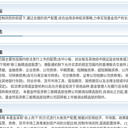
标
控制风险的前提下,通过合理的资产配置,综合运用多种投资策略,力争实现基金资产的
念
围
范围主要包括国内依法发行上市的股票(含中小板、创业板及其他经中国证监会核准或
下简称“新三板精选层股票”)、港股通机制下允许买卖的规定范围内的香港联合交易所上
票据、金融债券、企业债券、公司债券、中期票据、短期融资券、超短期融资券、公
府债、可转换债券(含可分离交易可转债)、可交换债券、证券公司短期公司债券等)、
及其他银行存款)、同业存单、货币市场工具、股指期货、国债期货以及法律法规或中
规定)。 如法律法规或监管机构以后允许基金投资于其他品种,基金管理人在履行适当程
规和相关规定。 本基金所投资新三板精选层挂牌公司被调出精选层的,自调出之日起,
合。基金所投资新三板精选层挂牌公司因转板上市被调出精选层的除外。
略
策略 本基金采取“自上而下”的方式进行大类资产配置,根据对宏观经济、市场面、政策
票、债券、货币市场工具等类别资产间的分配比例,控制市场风险,提高配置效率。 (1