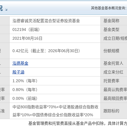
况
其他基金基本概况查询
泓德睿诚灵活配置混合型证券投资基金
基金简称
012194（前端）
基金类型
2021年08月16日
成立日期/规
模
0.42亿元（截止至：2026年06月30日）
份额规模
人
泓德基金
基金托管人
人
殷子涵
成立来分红
1.20%（每年）
托管费率
费率
0.80%（每年）
最高认购费
费率
0.00%（前端）
最高赎回费
中证800指数收益率*70%+中证港股通综合指数收
基准
跟踪标的
益率*10%+中国债券综合全价指数收益率*20%
基金管理费和托管费直接从基金产品中扣除，具体计算