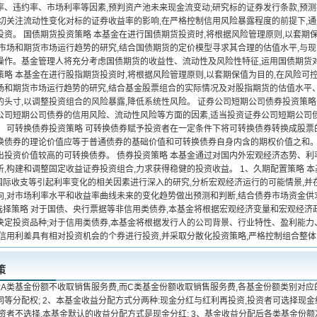
率、违约率、市场利率等因素,预判资产池未来现金流变动;研究标的证券发行条款,预
密切关注流动性变化对标的证券收益率的影响,在严格控制信用风险暴露程度的前提下,
投资。 国债期货投资策略 本基金在进行国债期货投资时,将根据风险管理原则,以套期
券市场和期货市场运行趋势的研究,结合国债期货的定价模型寻求其合理的估值水平,与
操作。基金管理人将充分考虑国债期货的收益性、流动性及风险性特征,运用国债期货
策略 本基金在进行股指期货投资时,将根据风险管理原则,以套期保值为目的,在风险可
场和期货市场运行趋势的研究,结合基金股票组合的实际情况及对股指期货的估值水平
的头寸,以调整投资组合的风险暴露,降低系统性风险。 证券公司短期公司债券投资策略
公司短期公司债券的信用风险、流动性风险等方面的因素,适当投资证券公司短期公司
。 可转换债券投资策略 可转换债券赋予投资者在一定条件下将可转换债券转换成股票
换债券的理论价值应等于普通债券的基础价值和可转换债券自身内含的期权价值之和。
出投资价值较高的可转换债券。 债券投资策略 本基金通过对国内外宏观经济态势、
析,构建和调整固定收益证券投资组合,力求获得稳健的投资收益。 1、久期配置策略 
I、国际收支等引起利率变化的相关因素进行深入的研究,分析宏观经济运行的可能情景,
向,对市场利率水平和收益率曲线未来的变化趋势做出预测和判断,结合债券市场资金供
券选择策略 对于国债、央行票据等非信用类债券,本基金将根据宏观经济变量和宏观经济
决定投资品种;对于信用类债券,本基金将根据发行人的公司背景、行业特性、盈利能力
掘信用利差具有相对投资机会的个券进行投资,并采取分散化投资策略,严格控制组合整
策
金A类基金份额不收取销售服务费,而C类基金份额收取销售服务费,各基金份额类别对应
同等分配权; 2、本基金收益分配方式分两种:现金分红与红利再投资,投资者可选择现
投资者不选择,本基金默认的收益分配方式是现金分红; 3、基金收益分配后各类基金份