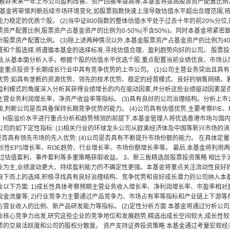
时看好未来一年上市公司盈利改善、资产回报率提高等,本基金将提高股票资产配置比例。
时本基金将审慎判断后续市场环境变化,如股票指数快速上涨导致估值水平超出合理范围,
力稳定的优质个股。 (2)当中证800指数的整体估值水平处于过去十年的前20%分
资产配置比例,股票资产占基金资产的比例为0-50%(不含50%)。同时本基金将紧密
股票资产配置比例。 (3)除上述两种情况以外,本基金股票资产占基金资产的比例为40%
置和个股选择,将遵循本基金的选择标准,寻找估值合理、盈利趋势向好的公司。 股票投
础,从基本面分析入手。根据个股的估值水平优选个股,重点配置当前业绩优良、市场
基金重点投资于长期成长行业中具有竞争优势的上市公司。 (1)公司主营业务突出且具
优势,如具有垄断的资源优势、领先的技术优势、稳定的经营模式、良好的销售网络、著名
盈利模式的角度深入分析其获得业绩增长的内在驱动因素,并分析这些业绩驱动因素是
主营业务利润增长率、净资产收益率等指标。 (3)具有良好的公司治理结构。分析上
,判断公司是否具备保持长期竞争优势的能力。 (4)公司具有估值优势,主要考察P/E、P
A、H股溢价水平进行重点分析和趋势预测的前提下,本基金管理人将优选香港市场与国
司的如下定性指标: (1)相关行业的环球龙头公司从欧美经济体及中国等新兴市场的消费
公司是否具有领先市场的先入优势; (4)公司是否具有不断提升市场份额的能力。 在具体定量指
成长性EPS增长率、ROE趋势、行业增长率、市场份额增长率等。 最后,本基金将利
通过估值套利、事件套利等多重策略获取收益。 3、新三板精选层股票投资策略 相比于
业为主,业绩波动更大、持续盈利能力的不确定性更强。本基金将重点关注流动性良好
自下而上的选择,积极寻找具有良好治理结构、竞争优势和良好成长潜力的公司纳入本基金
以下方面: 1)成长性具体考察预期主营业务收入增长率、净利润增长率、市盈率相对盈
金流量等; 2)行业竞争力主要通过产品竞争力、市场占有率等指标和产业链上下游等角
占营业收入的比例、新产品研发能力等指标。 (2)定性分析方面 本基金将通过分析公
业核心竞争力出发,研究这些企业的竞争地位和发展趋势,精选出成长空间较大,成长性
票的交易活跃度和公司的股权分散度。 资产支持证券投资策略 本基金通过考量宏观