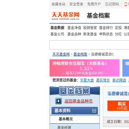
收藏本站
|
安全登录
|
免费开户
忘记密码
|
基金档案
基金数据
基金净值
投顾管家
基金排行
定投
港
基金公司
基金品种
新发基金
申购状态
分红
公
天天基金网
>
基金档案
> 泓德睿诚混合C
您浏览过的基金：
华夏大盘
嘉实增长
泰达精选
添富优势
华安宏利
上证180价值ETF
上投优势
泓德睿诚混合C
返回基金品种页
购买
10元起
基本资料
基本概况
成立日期：
20
基金经理