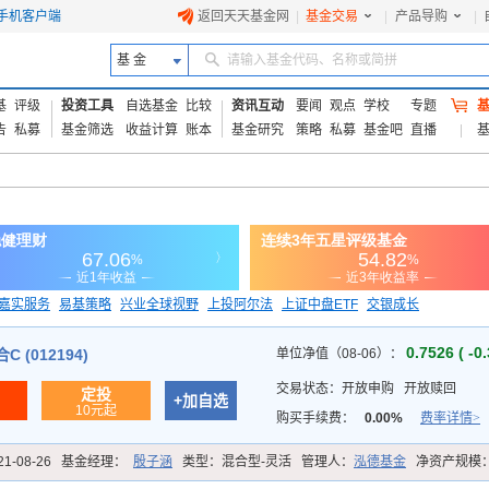
手机客户端
返回天天基金网
|
基金交易
|
产品导购
|
基 金
请输入基金代码、名称或简拼
基
评级
投资工具
自选基金
比较
资讯互动
要闻
观点
学校
专题
告
私募
基金筛选
收益计算
账本
基金研究
策略
私募
基金吧
直播
嘉实服务
易基策略
兴业全球视野
上投阿尔法
上证中盘ETF
交银成长
信诚蓝筹
0.7526 ( -0
 (012194)
单位净值（08-06）：
交易状态：
开放申购
开放赎回
定投
+加自选
10元起
购买手续费：
0.00%
费率详情>
21-08-26
基金经理：
殷子涵
类型：
混合型-灵活
管理人：
泓德基金
净资产规模