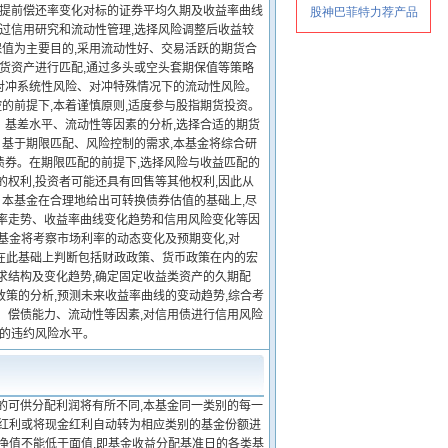
测提前偿还率变化对标的证券平均久期及收益率曲线
通过信用研究和流动性管理,选择风险调整后收益较
保值为主要目的,采用流动性好、交易活跃的期货合
现货资产进行匹配,通过多头或空头套期保值等策略
对冲系统性风险、对冲特殊情况下的流动性风险。
控的前提下,本着谨慎原则,适度参与股指期货投资。
、基差水平、流动性等因素的分析,选择合适的期货
 基于期限匹配、风险控制的需求,本基金将综合研
债券。在期限匹配的前提下,选择风险与收益匹配的
的权利,投资者可能还具有回售等其他权利,因此从
本基金在合理地给出可转换债券估值的基础上,尽
利率走势、收益率曲线变化趋势和信用风险变化等因
本基金将考察市场利率的动态变化及预期变化,对
并在此基础上判断包括财政政策、货币政策在内的宏
求结构及变化趋势,确定固定收益类资产的久期配
政策的分析,预测未来收益率曲线的变动趋势,综合考
、偿债能力、流动性等因素,对信用债进行信用风险
体的违约风险水平。
的可供分配利润将有所不同,本基金同一类别的每一
金红利或将现金红利自动转为相应类别的基金份额进
额净值不能低于面值,即基金收益分配基准日的各类基