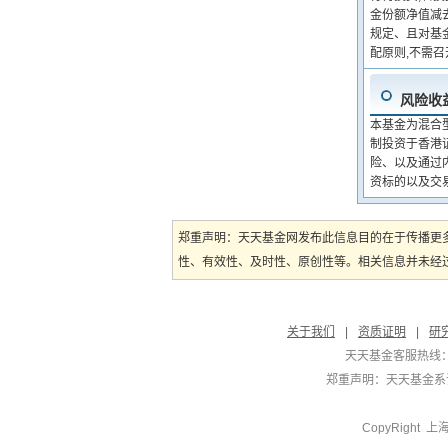
金份额净值减
规定、且对基
配原则,不需
风险收
本基金为混合
制投资于香港
险、以及通过
资标的以及交
郑重声明：天天基金网发布此信息目的在于传播更
性、有效性、及时性、原创性等。相关信息并未经过
关于我们
|
资质证明
|
研
天天基金客服热线：
郑重声明：
天天基金系证
CopyRight