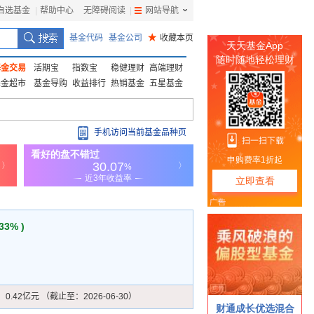
自选基金
|
帮助中心
无障碍阅读
|
网站导航
|
基金代码
基金公司
★
收藏本页
基金交易
活期宝
指数宝
稳健理财
高端理财
基金超市
基金导购
收益排行
热销基金
五星基金
手机访问当前基金品种页
.33% )
：
0.42亿元 （截止至：2026-06-30）