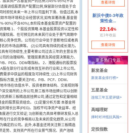
股票资产占基金资产的比例为45%-95%(不含
将适度调低股票资产配置比例,保留部分估值处于合
位,同时担忧未来一年上市公司盈利下滑、估值过高,本
跟踪市场环境和企业经营状况,如有显著改善,基金管
-90%(不含40%),本阶段本基金股票资产配置的
资策略 1、个股投资策略 本基金股票投资以定性和
认同度较高、在可预见的未来其行业处于景气周期中
有核心竞争优势。公司在行业中处于垄断地位或者具
的市场品牌等。 (2)公司具有持续的成长潜力。
否具有可持续性,主要考察公司过去三年的主营业务
市公司的治理结构、管理层素质及其经营决策能力、
/B、PEG、DDM等指标。 2、港股通标的股票投
内A股在部分行业形成有效互补的行业和上市公司。
需求中获益的程度及可持续性; (2)上市公司财务
标方面,主要关注P/E、P/B、PCF、DDM、
用两地市场在估值水平、投资者群体结构、交易规则等
沪深交易所的上市公司,新三板市场挂牌公司以创新
的优质新三板精选层挂牌公司,通过定性和定量相结
的股票投资组合。 (1)定量分析方面 本基金将
利增长比率(PEG)、加权平均净资产收益率、经
度进行交叉验证; 3)创新能力具体考察研发投入总
司所在行业的竞争格局以及未来的变化趋势,从公司
较为确定的公司。此外,本基金还将关注新三板精选
经济走势、支持资产所在行业景气情况、资产池结