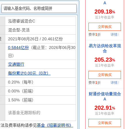
：
泓德睿诚混合C
混合型-灵活
模
2021年08月26日 / 20.461亿份
0.5844亿份
（截止至：2026年06月30
日）
交通银行
每份累计0.00元（0次）
0.20%（每年）
率
0.00%（前端）
率
1.50%（前端）
该基金无跟踪标的
方法及费率结构请参见
基金《招募说明书》