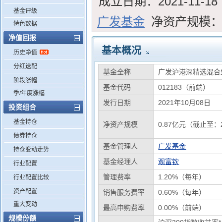
成立日期：
2021-11-18
基金评级
广发基金
净资产规模
特色数据
净值回报
基本概况
历史净值
分红送配
基金全称
广发沪港深精选混合
阶段涨幅
基金代码
012183（前端）
季/年度涨幅
发行日期
2021年10月08日
投资组合
基金持仓
净资产规模
0.87亿元（截止至：2
债券持仓
基金管理人
广发基金
持仓变动走势
基金经理人
观富钦
行业配置
管理费率
1.20%（每年）
行业配置比较
资产配置
销售服务费率
0.60%（每年）
重大变动
最高申购费率
0.00%（前端）
规模份额