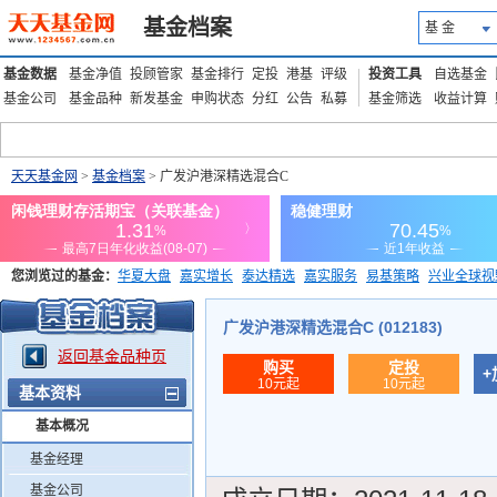
基金档案
基 金
基金数据
基金净值
投顾管家
基金排行
定投
港基
评级
投资工具
自选基金
基金公司
基金品种
新发基金
申购状态
分红
公告
私募
基金筛选
收益计算
天天基金网
>
基金档案
> 广发沪港深精选混合C
您浏览过的基金：
华夏大盘
嘉实增长
泰达精选
嘉实服务
易基策略
兴业全球视
添富优势
华安宏利
上证180价值ETF
上投优势
信诚蓝筹
广发沪港深精选混合C (012183)
返回基金品种页
购买
定投
+
10元起
10元起
基本资料
基本概况
基金经理
基金公司