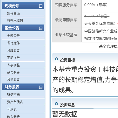
销售服务费率
0.00%（每年）
规模份额
规模变动
1.50%（前端）
最高申购费率
持有人结构
天天基金优惠费率：
基金公告
中国战略新兴产业成份
业绩比较基准
全部公告
指数收益率*25%+
发行运作
基金管理费
分红公告
定期报告
投资目标
人事调整
本基金重点投资于科技
基金销售
产的长期稳定增值,力
其他公告
财务报表
的成果。
财务指标
资产负债表
投资理念
利润表
暂无数据
收入分析