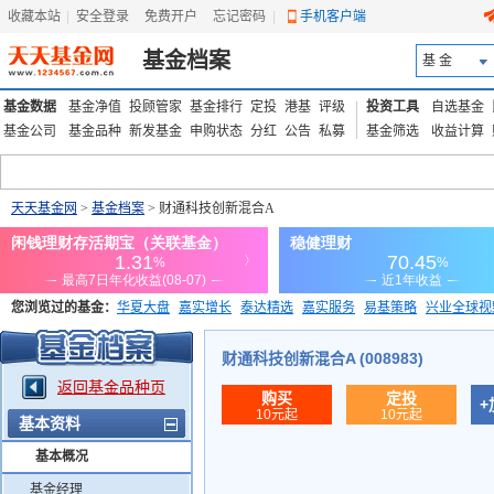
收藏本站
|
安全登录
|
免费开户
忘记密码
|
手机客户端
基金档案
基 金
基金数据
基金净值
投顾管家
基金排行
定投
港基
评级
投资工具
自选基金
基金公司
基金品种
新发基金
申购状态
分红
公告
私募
基金筛选
收益计算
天天基金网
>
基金档案
> 财通科技创新混合A
您浏览过的基金：
华夏大盘
嘉实增长
泰达精选
嘉实服务
易基策略
兴业全球视
添富优势
华安宏利
上证180价值ETF
上投优势
信诚蓝筹
财通科技创新混合A (008983)
返回基金品种页
购买
定投
+
10元起
10元起
基本资料
基本概况
基金经理