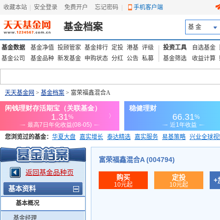
收藏本站
|
安全登录
|
免费开户
忘记密码
|
手机客户端
基金档案
基 金
基金数据
基金净值
投顾管家
基金排行
定投
港基
评级
投资工具
自选基金
基金公司
基金品种
新发基金
申购状态
分红
公告
私募
基金筛选
收益计算
天天基金网
>
基金档案
> 富荣福鑫混合A
您浏览过的基金：
华夏大盘
嘉实增长
泰达精选
嘉实服务
易基策略
兴业全球视
添富优势
华安宏利
上证180价值ETF
上投优势
信诚蓝筹
富荣福鑫混合A (004794)
返回基金品种页
购买
定投
+
10元起
10元起
基本资料
基本概况
基金经理