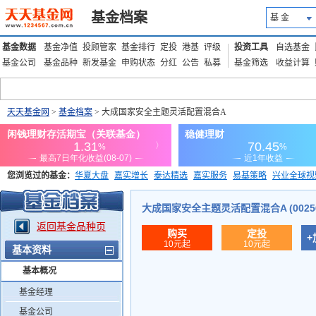
基金档案
基 金
基金数据
基金净值
投顾管家
基金排行
定投
港基
评级
投资工具
自选基金
基金公司
基金品种
新发基金
申购状态
分红
公告
私募
基金筛选
收益计算
天天基金网
>
基金档案
> 大成国家安全主题灵活配置混合A
您浏览过的基金：
华夏大盘
嘉实增长
泰达精选
嘉实服务
易基策略
兴业全球视
添富优势
华安宏利
上证180价值ETF
上投优势
信诚蓝筹
大成国家安全主题灵活配置混合A (00256
返回基金品种页
购买
定投
+
10元起
10元起
基本资料
基本概况
基金经理
基金公司