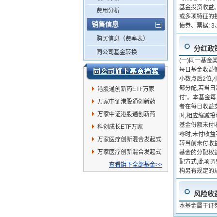
基金投资收益
费用分析
或多项特征的投
销售信息
债券、票据; 
购买信息（费率表）
分红政
同公司基金转换
(一)同一基金
每日基金收益
小数点后2位,
部分配,若当日
港股通创新药ETF万家
付”。本基金
万家中证港股通创新药
者在每日收益
ETF发起式联接A
万家中证港股通创新药
时,相应缩减
基金份额未付
ETF发起式联接C
科创成长ETF万家
零时,未付收
万家医疗创新混合发起式
转当前未付收
C
万家医疗创新混合发起式
基金的分配权
配方式,此项
A
查看旗下全部基金>>
构另有规定的
风险收
本基金属于证