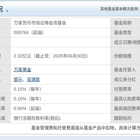
况
其他基金基本概况查询
万家货币市场证券投资基金
基金简称
000764（前端）
基金类型
成立日期/规
模
2.32亿元（截止至：2026年06月30日）
份额规模
人
万家基金
基金托管人
人
郅元
、
支琪凯
成立来分红
0.15%（每年）
托管费率
费率
0.10%（每年）
最高认购费
费率
0.00%（前端）
最高赎回费
基准
银行活期存款利率(税后)
跟踪标的
基金管理费和托管费直接从基金产品中扣除，具体计算