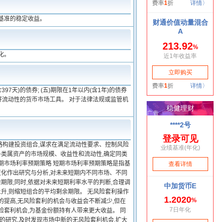
基准的稳定收益。
化。
含397天)的债券; (五)期限在1年以内(含1年)的债券
有良好流动性的货币市场工具。 对于法律法规或监管机
略构建投资组合,谋求在满足流动性要求、控制风险
各类属资产的市场规模、收益性和流动性,确定同类
期市场利率预期策略 短期市场利率预期策略是指基
化作出研究与分析,对未来短期内不同市场、不同
限;同时,依据对未来短期利率水平的判断,合理调
上升,则缩短组合的平均剩余期限。 无风险套利操作
的提高,无风险套利的机会与收益会不断减少,但在
险套利机会,为基金份额持有人带来更大收益。 同
的研究,及时发现市场中新的无风险套利机会,扩大