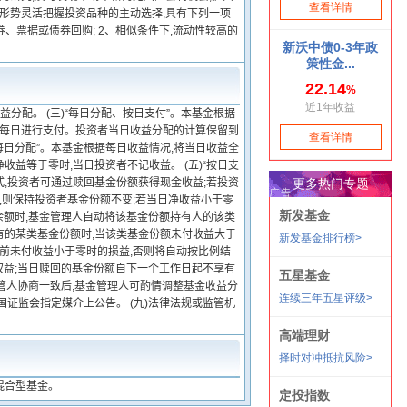
场形势灵活把握投资品种的主动选择,具有下列一项
、票据或债券回购; 2、相似条件下,流动性较高的
益分配。 (三)“每日分配、按日支付”。本基金根据
且每日进行支付。投资者当日收益分配的计算保留到
“每日分配”。本基金根据每日收益情况,将当日收益全
收益等于零时,当日投资者不记收益。 (五)“按日支
式,投资者可通过赎回基金份额获得现金收益;若投资
,则保持投资者基金份额不变;若当日净收益小于零
余额时,基金管理人自动将该基金份额持有人的该类
有的某类基金份额时,当该类基金份额未付收益大于
当前未付收益小于零时的损益,否则将自动按比例结
权益;当日赎回的基金份额自下一个工作日起不享有
托管人协商一致后,基金管理人可酌情调整基金收益分
证监会指定媒介上公告。 (九)法律法规或监管机
混合型基金。