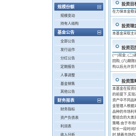
投资目
规模份额
在力保本金稳
规模变动
持有人结构
投资理
基金公告
本基金采取主
全部公告
投资范
发行运作
(一)现金; (
分红公告
回购; (六)
定期报告
构以后允许货
人事调整
投资策
基金销售
本基金在投资
其他公告
的前提下,实
财务报表
资产中不同品
金管理人根据
财务指标
品种的市场利
整组合的大类
资产负债表
策略 由于市
利润表
较长一段时间
收入分析
时,随着市场