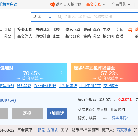
手机客户端
返回天天基金网
|
基金交易
|
产品导购
|
基 金
请输入基金代码、名称或简拼
基
评级
投资工具
自选基金
比较
资讯互动
要闻
观点
学校
专题
告
私募
基金筛选
收益计算
账本
基金研究
策略
私募
基金吧
直播
嘉实服务
易基策略
兴业全球视野
上投阿尔法
上证中盘ETF
交银成长
信诚蓝筹
0.3271
00764)
每万份收益（08-07）：
交易状态：
限大额
开放赎回
定投
+加自选
购买手续费：
---
费率详情>
14-08-22
基金经理：
郅元
支琪凯
类型：
货币型-普通货币
管理人：
万家基金
净