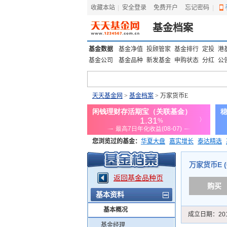
收藏本站
|
安全登录
|
免费开户
忘记密码
|
基金档案
基金数据
基金净值
投顾管家
基金排行
定投
港
基金公司
基金品种
新发基金
申购状态
分红
公
天天基金网
>
基金档案
> 万家货币E
您浏览过的基金：
华夏大盘
嘉实增长
泰达精选
添富优势
华安宏利
上证180价值ETF
上投优势
万家货币E (0
返回基金品种页
购买
基本资料
基本概况
成立日期：
20
基金经理