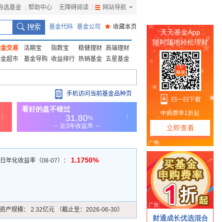
自选基金
|
帮助中心
无障碍阅读
|
网站导航
|
基金代码
基金公司
★
收藏本页
基金交易
活期宝
指数宝
稳健理财
高端理财
基金超市
基金导购
收益排行
热销基金
五星基金
手机访问当前基金品种页
1.1750%
7日年化收益率（08-07）：
资产规模：
2.32亿元 （截止至：2026-06-30）