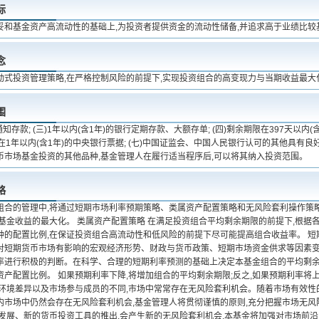
标
妥和基金资产高流动性的基础上,为投资者提供资金的流动性储备,并追求高于业绩比较
念
动式投资管理策略,在严格控制风险的前提下,实现投资组合的高变现力与当期收益最大
围
二)通知存款; (三)1年以内(含1年)的银行定期存款、大额存单; (四)剩余期限在397天以内(
期限在1年以内(含1年)的中央银行票据; (七)中国证监会、中国人民银行认可的其他具
币市场基金投资的其他品种,基金管理人在履行适当程序后,可以将其纳入投资范围。
略
组合的管理中,将通过短期市场利率预期策略、类属资产配置策略和无风险套利操作策
现基金收益的最大化。 类属资产配置策略 在满足投资组合平均剩余期限的前提下,根据
种的配置比例,在保证投资组合高流动性和低风险的前提下尽可能提高组合收益率。 短
对短期货币市场有影响的宏观经济形势、财政与货币政策、短期市场资金供求等因素变
率进行积极的判断。在科学、合理的短期利率预测的基础上决定本基金组合的平均剩余期
资产配置比例。 如果预期利率下降,将增加组合的平均剩余期限;反之,如果预期利率将
场环境差异以及市场参与成员的不同,市场中常常存在无风险套利机会。随着市场有效性
内市场中仍然会存在无风险套利机会,基金管理人将贯彻谨慎的原则,充分把握市场无风
的发展、新的货币投资工具的推出,会产生新的无风险套利机会,本基金将加强对市场前沿