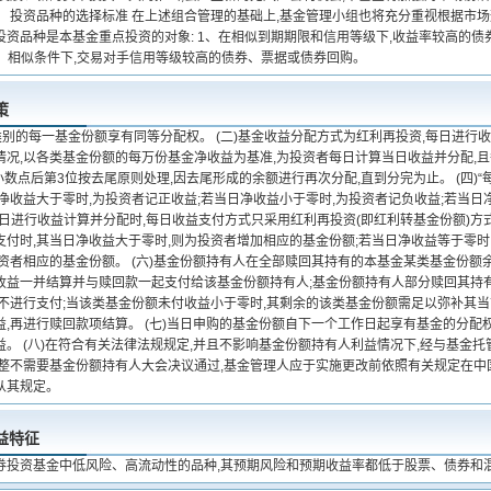
。 投资品种的选择标准 在上述组合管理的基础上,基金管理小组也将充分重视根据市
资品种是本基金重点投资的对象: 1、在相似到期期限和信用等级下,收益率较高的债券
3、相似条件下,交易对手信用等级较高的债券、票据或债券回购。
策
类别的每一基金份额享有同等分配权。 (二)基金收益分配方式为红利再投资,每日进行收
情况,以各类基金份额的每万份基金净收益为基准,为投资者每日计算当日收益并分配,
小数点后第3位按去尾原则处理,因去尾形成的余额进行再次分配,直到分完为止。 (四)
净收益大于零时,为投资者记正收益;若当日净收益小于零时,为投资者记负收益;若当日净
每日进行收益计算并分配时,每日收益支付方式只采用红利再投资(即红利转基金份额)方
支付时,其当日净收益大于零时,则为投资者增加相应的基金份额;若当日净收益等于零时
投资者相应的基金份额。 (六)基金份额持有人在全部赎回其持有的本基金某类基金份额
收益一并结算并与赎回款一起支付给该基金份额持有人;基金份额持有人部分赎回其持
益不进行支付;当该类基金份额未付收益小于零时,其剩余的该类基金份额需足以弥补其
益,再进行赎回款项结算。 (七)当日申购的基金份额自下一个工作日起享有基金的分配
益。 (八)在符合有关法律法规规定,并且不影响基金份额持有人利益情况下,经与基金
调整不需要基金份额持有人大会决议通过,基金管理人应于实施更改前依照有关规定在中国
从其规定。
益特征
券投资基金中低风险、高流动性的品种,其预期风险和预期收益率都低于股票、债券和